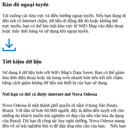
Bản đồ ngoại tuyến
Tải xuống các khu vực và điều hướng ngoại tuyến. Nếu bạn đang đi
đến nơi có Internet chậm, dữ liệu di động đắt đỏ hoặc không thể
trực tuyến, bạn có thể lưu một khu vực từ WiFi Map vào điện thoại
hoặc máy tính bảng và sử dụng khi ngoại tuyến.
Tiết kiệm dữ liệu
Sử dụng ít dữ liệu hơn với WiFi Map's Data Saver. Bạn có thể giảm
hóa đơn điện thoại hoặc tải trang web nhanh hơn trên kết nối chậm
bằng cách giảm lượng dữ liệu mà thiết bị của bạn sử dụng.
Nơi bạn có thể có được internet mở Nova Odessa
Nova Odessa là một thành phố quyến rũ nằm ở bang São Paulo,
Brazil. Với dân số hơn 60.000 người, đây là điểm đến tuyệt vời cho
những du khách muốn trải nghiệm vẻ đẹp của nền văn hóa đa dạng
của Brazil. Dù bạn đi công tác hay nghỉ dưỡng, Nova Odessa mang
đến vô số trải nghiệm thú vị để đáp ứng nhu cầu của bạn. Nếu bạn