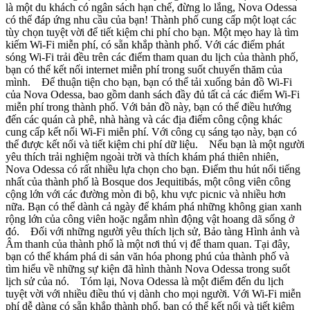
là một du khách có ngân sách hạn chế, đừng lo lắng, Nova Odessa
có thể đáp ứng nhu cầu của bạn! Thành phố cung cấp một loạt các
tùy chọn tuyệt vời để tiết kiệm chi phí cho bạn. Một mẹo hay là tìm
kiếm Wi-Fi miễn phí, có sẵn khắp thành phố. Với các điểm phát
sóng Wi-Fi trải đều trên các điểm tham quan du lịch của thành phố,
bạn có thể kết nối internet miễn phí trong suốt chuyến thăm của
mình. Để thuận tiện cho bạn, bạn có thể tải xuống bản đồ Wi-Fi
của Nova Odessa, bao gồm danh sách đầy đủ tất cả các điểm Wi-Fi
miễn phí trong thành phố. Với bản đồ này, bạn có thể điều hướng
đến các quán cà phê, nhà hàng và các địa điểm công cộng khác
cung cấp kết nối Wi-Fi miễn phí. Với công cụ sáng tạo này, bạn có
thể được kết nối và tiết kiệm chi phí dữ liệu. Nếu bạn là một người
yêu thích trải nghiệm ngoài trời và thích khám phá thiên nhiên,
Nova Odessa có rất nhiều lựa chọn cho bạn. Điểm thu hút nổi tiếng
nhất của thành phố là Bosque dos Jequitibás, một công viên công
cộng lớn với các đường mòn đi bộ, khu vực picnic và nhiều hơn
nữa. Bạn có thể dành cả ngày để khám phá những không gian xanh
rộng lớn của công viên hoặc ngắm nhìn động vật hoang dã sống ở
đó. Đối với những người yêu thích lịch sử, Bảo tàng Hình ảnh và
Âm thanh của thành phố là một nơi thú vị để tham quan. Tại đây,
bạn có thể khám phá di sản văn hóa phong phú của thành phố và
tìm hiểu về những sự kiện đã hình thành Nova Odessa trong suốt
lịch sử của nó. Tóm lại, Nova Odessa là một điểm đến du lịch
tuyệt vời với nhiều điều thú vị dành cho mọi người. Với Wi-Fi miễn
phí dễ dàng có sẵn khắp thành phố, bạn có thể kết nối và tiết kiệm