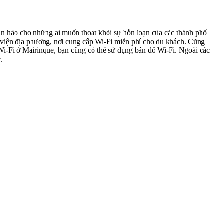
àn hảo cho những ai muốn thoát khỏi sự hỗn loạn của các thành phố
 viện địa phương, nơi cung cấp Wi-Fi miễn phí cho du khách. Cũng
i-Fi ở Mairinque, bạn cũng có thể sử dụng bản đồ Wi-Fi. Ngoài các
.