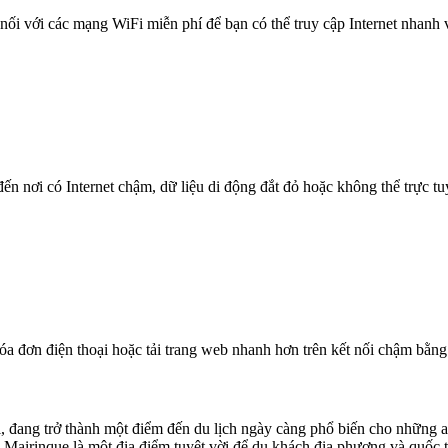
nối với các mạng WiFi miễn phí để bạn có thể truy cập Internet nhanh
n nơi có Internet chậm, dữ liệu di động đắt đỏ hoặc không thể trực t
óa đơn điện thoại hoặc tải trang web nhanh hơn trên kết nối chậm bằng
, đang trở thành một điểm đến du lịch ngày càng phổ biến cho những a
ú, Mairinque là một địa điểm tuyệt vời để du khách địa phương và qu