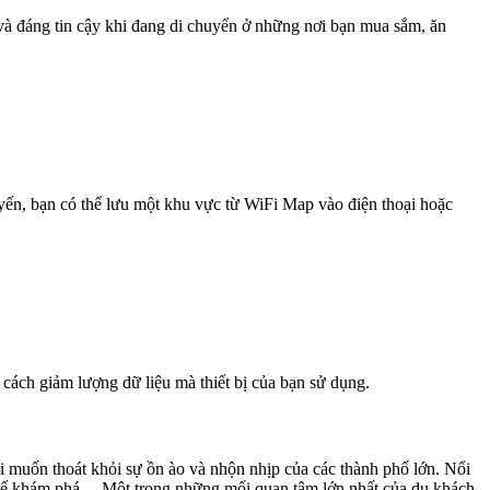
 và đáng tin cậy khi đang di chuyển ở những nơi bạn mua sắm, ăn
uyến, bạn có thể lưu một khu vực từ WiFi Map vào điện thoại hoặc
 cách giảm lượng dữ liệu mà thiết bị của bạn sử dụng.
i muốn thoát khỏi sự ồn ào và nhộn nhịp của các thành phố lớn. Nổi
ốc tế khám phá. Một trong những mối quan tâm lớn nhất của du khách