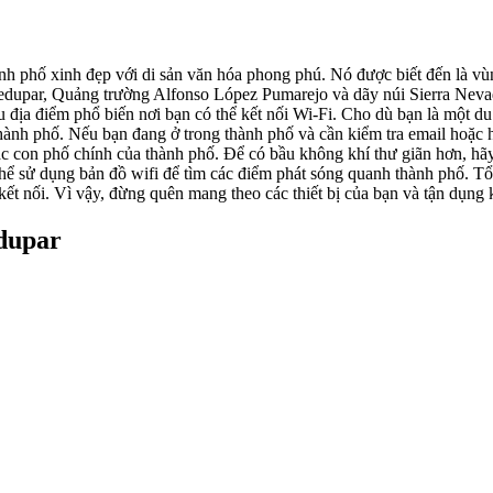
ành phố xinh đẹp với di sản văn hóa phong phú. Nó được biết đến là vùn
dupar, Quảng trường Alfonso López Pumarejo và dãy núi Sierra Nevada
iều địa điểm phổ biến nơi bạn có thể kết nối Wi-Fi. Cho dù bạn là một
hành phố. Nếu bạn đang ở trong thành phố và cần kiểm tra email hoặc 
các con phố chính của thành phố. Để có bầu không khí thư giãn hơn, 
hể sử dụng bản đồ wifi để tìm các điểm phát sóng quanh thành phố. Tổn
 kết nối. Vì vậy, đừng quên mang theo các thiết bị của bạn và tận dụng 
edupar