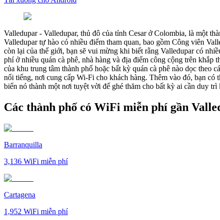
Valledupar
-
Valledupar, thủ đô của tỉnh Cesar ở Colombia, là một th
Valledupar tự hào có nhiều điểm tham quan, bao gồm Công viên Valle
còn lại của thế giới, bạn sẽ vui mừng khi biết rằng Valledupar có nh
phí ở nhiều quán cà phê, nhà hàng và địa điểm công cộng trên khắp t
của khu trung tâm thành phố hoặc bất kỳ quán cà phê nào dọc theo 
nổi tiếng, nơi cung cấp Wi-Fi cho khách hàng. Thêm vào đó, bạn có t
biến nó thành một nơi tuyệt vời để ghé thăm cho bất kỳ ai cần duy trì
Các thành phố có WiFi miễn phí gần Vall
Barranquilla
3,136
WiFi miễn phí
Cartagena
1,952
WiFi miễn phí