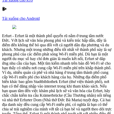
Tải xuống cho iOS
Tải xuống cho Android
Erfurt
-
Erfurt là một thành phố quyến rũ nằm ở trung tâm nước
Đức. Với lịch sử văn hóa phong phú và kiến trúc hấp dẫn, đây là
điểm đến không thể bỏ qua đối với cả người dân địa phương và du
khách. Nhưng một trong những điều tốt nhất về thành phố này là sự
phong phú của các điểm phát sóng Wi-Fi miễn phí. Dù bạn là một
người du mục số hay chỉ đơn giản là muốn kết nối, Erfurt sẽ đáp
ứng nhu cầu của bạn. Một tìm kiếm nhanh trên bản đồ Wi-Fi sẽ cho
bạn thấy có nhiều nơi cung cấp Wi-Fi miễn phí trên khắp thành phố.
Ví dụ, nhiều quán cà phê và nhà hàng ở trung tâm thành phố cung
cấp Wi-Fi miễn phí cho khách hàng của họ. Những địa điểm phổ
biến khác bao gồm Stadtbibliothek Erfurt (thư viện thành phố), nơi
bạn có thể đăng nhập vào internet trong khi tham khảo sách. Nếu
bạn quan tâm đến việc khám phá lịch sử và văn hóa của Erfurt, hãy
chắc chắn kiểm tra cầu Krämerbrücke (Cầu Thương nhân) nổi tiếng
và nhà thờ Erfurter Dom (Nhà thờ Đức Bà Maria) tuyệt đẹp. Cả hai
địa danh này đều cung cấp Wi-Fi miễn phí, có nghĩa là bạn có thể
chia sẻ trải nghiệm của mình với tất cả bạn bè và người theo dõi trực
tuyến. Tổng thể, Erfurt là một thành phố tuyệt vời với nhiều điều để