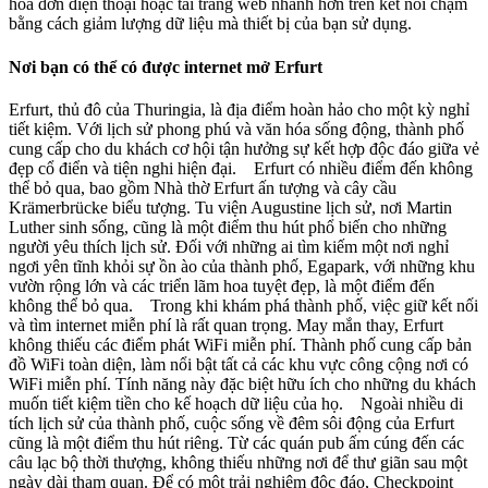
hóa đơn điện thoại hoặc tải trang web nhanh hơn trên kết nối chậm
bằng cách giảm lượng dữ liệu mà thiết bị của bạn sử dụng.
Nơi bạn có thể có được internet mở Erfurt
Erfurt, thủ đô của Thuringia, là địa điểm hoàn hảo cho một kỳ nghỉ
tiết kiệm. Với lịch sử phong phú và văn hóa sống động, thành phố
cung cấp cho du khách cơ hội tận hưởng sự kết hợp độc đáo giữa vẻ
đẹp cổ điển và tiện nghi hiện đại. Erfurt có nhiều điểm đến không
thể bỏ qua, bao gồm Nhà thờ Erfurt ấn tượng và cây cầu
Krämerbrücke biểu tượng. Tu viện Augustine lịch sử, nơi Martin
Luther sinh sống, cũng là một điểm thu hút phổ biến cho những
người yêu thích lịch sử. Đối với những ai tìm kiếm một nơi nghỉ
ngơi yên tĩnh khỏi sự ồn ào của thành phố, Egapark, với những khu
vườn rộng lớn và các triển lãm hoa tuyệt đẹp, là một điểm đến
không thể bỏ qua. Trong khi khám phá thành phố, việc giữ kết nối
và tìm internet miễn phí là rất quan trọng. May mắn thay, Erfurt
không thiếu các điểm phát WiFi miễn phí. Thành phố cung cấp bản
đồ WiFi toàn diện, làm nổi bật tất cả các khu vực công cộng nơi có
WiFi miễn phí. Tính năng này đặc biệt hữu ích cho những du khách
muốn tiết kiệm tiền cho kế hoạch dữ liệu của họ. Ngoài nhiều di
tích lịch sử của thành phố, cuộc sống về đêm sôi động của Erfurt
cũng là một điểm thu hút riêng. Từ các quán pub ấm cúng đến các
câu lạc bộ thời thượng, không thiếu những nơi để thư giãn sau một
ngày dài tham quan. Để có một trải nghiệm độc đáo, Checkpoint