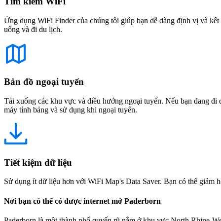
Tìm kiếm WiFi
Ứng dụng WiFi Finder của chúng tôi giúp bạn dễ dàng định vị và kết 
uống và đi du lịch.
Bản đồ ngoại tuyến
Tải xuống các khu vực và điều hướng ngoại tuyến. Nếu bạn đang đi đế
máy tính bảng và sử dụng khi ngoại tuyến.
Tiết kiệm dữ liệu
Sử dụng ít dữ liệu hơn với WiFi Map's Data Saver. Bạn có thể giảm h
Nơi bạn có thể có được internet mở Paderborn
Paderborn là một thành phố quyến rũ nằm ở khu vực North Rhine-Wes