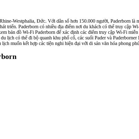
hine-Westphalia, Đức. Với dân số hơn 150.000 người, Paderborn là mộ
hát triển. Paderborn có nhiều địa điểm nơi du khách có thể truy cập W
xem bản đồ Wi-Fi Paderborn để xác định các điểm truy cập Wi-Fi miễn 
u lịch có thể đi bộ quanh khu phố cổ, các suối Pader và Paderborner
 lịch muốn kết hợp các tiện nghi hiện đại với di sản văn hóa phong phú
rborn