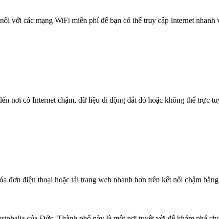
nối với các mạng WiFi miễn phí để bạn có thể truy cập Internet nhanh
n nơi có Internet chậm, dữ liệu di động đắt đỏ hoặc không thể trực t
óa đơn điện thoại hoặc tải trang web nhanh hơn trên kết nối chậm bằng
tphalia của Đức. Thành phố này là một nơi tuyệt vời để khám phá cho