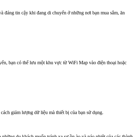
 và đáng tin cậy khi đang di chuyển ở những nơi bạn mua sắm, ăn
uyến, bạn có thể lưu một khu vực từ WiFi Map vào điện thoại hoặc
 cách giảm lượng dữ liệu mà thiết bị của bạn sử dụng.
 những du khách muốn tránh xa sự ồn ào và náo nhiệt của các thành