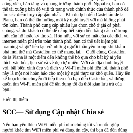
công viên, bảo tàng và quảng trường thành phố. Ngoài ra, bạn có
thể tải xuống bản đồ wifi từ trang web chính thức của thành phố để
tìm các điểm truy cập gần nhất. Khi du lịch đến Castellón de la
Plana, bạn có thể tận hưởng một kỳ nghỉ tuyệt vời mà không phải
tốn kém. Thành phố cung cấp nhiều lựa chọn chỗ ở giá cả phải
chăng, và du khách có thể dễ dàng tiết kiệm tiền bằng cách ở trong
một căn hộ hoặc ký túc xá. Hơn nữa, với sự có mặt của các dịch vụ
internet miễn phí trên toàn thành phố, bạn có thể tiết kiệm phí
roaming và giữ liên lạc với những người thân yêu trong khi khám
phá mọi thứ mà Castellón có thể mang lại. Cuối cùng, Castellón
de la Plana là một điểm đến không thể bỏ qua cho bất kỳ ai yêu
thích văn hóa, lịch sử và vẻ đẹp tự nhiên. Với các địa danh tuyệt
vời, bãi biển xinh đẹp và dịch vụ Wi-Fi miễn phí tiện lợi, thành phố
này là một nơi hoàn hảo cho một kỳ nghỉ thực sự khó quên. Hãy lên
kế hoạch cho chuyến đi tiếp theo của bạn đến Castellón, và đừng
quên tìm Wi-Fi miễn phí để tận dụng tối đa thời gian lưu trú của
bạn!
Hiển thị thêm
SCC— Sử dụng Cập nhật Chia sẻ
Nếu bạn yêu thích WiFi miễn phí như chúng tôi và muốn giúp
người khác tìm WiFi miễn phí và đáng tin cậy, thì bạn đã đến đúng