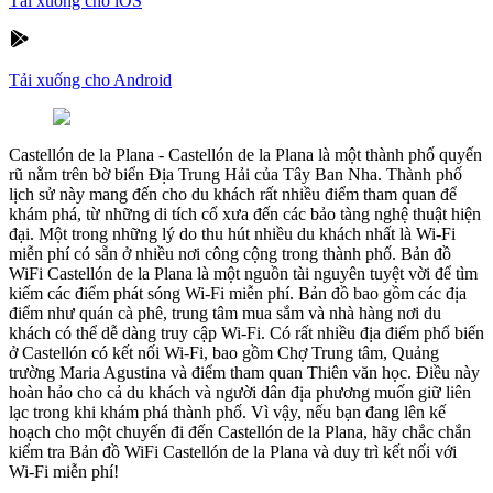
Tải xuống cho iOS
Tải xuống cho Android
Castellón de la Plana
-
Castellón de la Plana là một thành phố quyến
rũ nằm trên bờ biển Địa Trung Hải của Tây Ban Nha. Thành phố
lịch sử này mang đến cho du khách rất nhiều điểm tham quan để
khám phá, từ những di tích cổ xưa đến các bảo tàng nghệ thuật hiện
đại. Một trong những lý do thu hút nhiều du khách nhất là Wi-Fi
miễn phí có sẵn ở nhiều nơi công cộng trong thành phố. Bản đồ
WiFi Castellón de la Plana là một nguồn tài nguyên tuyệt vời để tìm
kiếm các điểm phát sóng Wi-Fi miễn phí. Bản đồ bao gồm các địa
điểm như quán cà phê, trung tâm mua sắm và nhà hàng nơi du
khách có thể dễ dàng truy cập Wi-Fi. Có rất nhiều địa điểm phổ biến
ở Castellón có kết nối Wi-Fi, bao gồm Chợ Trung tâm, Quảng
trường Maria Agustina và điểm tham quan Thiên văn học. Điều này
hoàn hảo cho cả du khách và người dân địa phương muốn giữ liên
lạc trong khi khám phá thành phố. Vì vậy, nếu bạn đang lên kế
hoạch cho một chuyến đi đến Castellón de la Plana, hãy chắc chắn
kiểm tra Bản đồ WiFi Castellón de la Plana và duy trì kết nối với
Wi-Fi miễn phí!