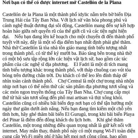
Nơi bạn có thể có được internet mở Castellón de la Plana
Castellón de la Plana là một thành phố idylic nằm trên bờ biển Địa
Trung Hải của Tây Ban Nha. Với lịch sử văn hóa phong phú và
cảnh nghệ thuật đương đại sôi động, Castellón mang đến sự kết hợp
hoàn hảo giữa nét quyến rũ của thế giới cũ và các tiện nghi hiện
đại. Nếu bạn đang lên kế hoạch cho một chuyến đi đến thành phố
tuyệt vời này, đây là một số địa điểm bạn nhất định phải ghé thăm.
Nhà thờ Castellón là tòa nhà tôn giáo mang tính biểu tượng nhất
trong thành phố, có từ thế kỷ mười ba. Bảo tàng bên trong nhà thờ
có một bộ sưu tập rộng lớn các hiện vật lịch sử, bao gồm các tác
phẩm của các nghệ sĩ địa phương. El Fadri là một di tích mang
tính biểu tượng khác trong thành phố, với tháp chuông cao vút tỏa
bóng trên đường chân trời. Du khách có thể leo lên đỉnh tháp để
nhìn toàn cảnh thành phố. Chợ Central là một chợ trong nhà nhộn
nhịp nơi bạn có thể nếm thử các sản phẩm địa phương tươi sống và
các món ngon truyền thống của Tây Ban Nha. Chợ cung cấp mọi
thứ từ hải sản tươi sống đến phô mai artisan và thịt xông khói.
Castellón cũng có nhiều bãi biển đẹp nơi bạn có thể tận hưởng một
ngày thư giãn dưới ánh nắng. Nếu bạn đang tìm kiếm một chỗ yên
tĩnh hơn, hãy ghé thăm bãi biển El Gurugú, trong khi bãi biển Playa
del Pinar là điểm đến đông khách du lịch hơn. Khi ghé thăm
Castellón, một trong những điều quan trọng nhất là giữ kết nối với
internet. May mắn thay, thành phố này có một mạng Wi-Fi toàn diện
cung cấp Wi-Fi miễn phí ở hầu hết mọi nơi công cộng, bao gồm