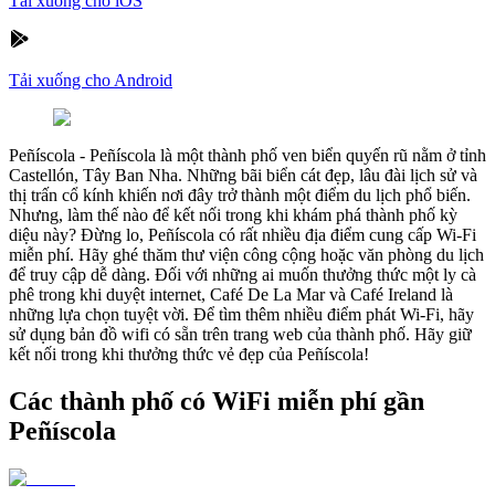
Tải xuống cho iOS
Tải xuống cho Android
Peñíscola
-
Peñíscola là một thành phố ven biển quyến rũ nằm ở tỉnh
Castellón, Tây Ban Nha. Những bãi biển cát đẹp, lâu đài lịch sử và
thị trấn cổ kính khiến nơi đây trở thành một điểm du lịch phổ biến.
Nhưng, làm thế nào để kết nối trong khi khám phá thành phố kỳ
diệu này? Đừng lo, Peñíscola có rất nhiều địa điểm cung cấp Wi-Fi
miễn phí. Hãy ghé thăm thư viện công cộng hoặc văn phòng du lịch
để truy cập dễ dàng. Đối với những ai muốn thưởng thức một ly cà
phê trong khi duyệt internet, Café De La Mar và Café Ireland là
những lựa chọn tuyệt vời. Để tìm thêm nhiều điểm phát Wi-Fi, hãy
sử dụng bản đồ wifi có sẵn trên trang web của thành phố. Hãy giữ
kết nối trong khi thưởng thức vẻ đẹp của Peñíscola!
Các thành phố có WiFi miễn phí gần
Peñíscola