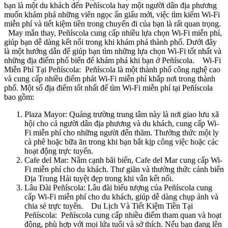
bạn là một du khách đến Peñíscola hay một người dân địa phương
muốn khám phá những viên ngọc ẩn giấu mới, việc tìm kiếm Wi-Fi
miễn phí và tiết kiệm tiền trong chuyến đi của bạn là rất quan trọng.
May mắn thay, Peñíscola cung cấp nhiều lựa chọn Wi-Fi miễn phí,
giúp bạn dễ dàng kết nối trong khi khám phá thành phố. Dưới đây
là một hướng dẫn để giúp bạn tìm những lựa chọn Wi-Fi tốt nhất và
những địa điểm phổ biến để khám phá khi bạn ở Peñíscola. Wi-Fi
Miễn Phí Tại Peñíscola: Peñíscola là một thành phố công nghệ cao
và cung cấp nhiều điểm phát Wi-Fi miễn phí khắp nơi trong thành
phố. Một số địa điểm tốt nhất để tìm Wi-Fi miễn phí tại Peñíscola
bao gồm:
Plaza Mayor: Quảng trường trung tâm này là nơi giao lưu xã
hội cho cả người dân địa phương và du khách, cung cấp Wi-
Fi miễn phí cho những người đến thăm. Thưởng thức một ly
cà phê hoặc bữa ăn trong khi bạn bắt kịp công việc hoặc các
hoạt động trực tuyến.
Cafe del Mar: Nằm cạnh bãi biển, Cafe del Mar cung cấp Wi-
Fi miễn phí cho du khách. Thư giãn và thưởng thức cảnh biển
Địa Trung Hải tuyệt đẹp trong khi vẫn kết nối.
Lâu Đài Peñíscola: Lâu đài biểu tượng của Peñíscola cung
cấp Wi-Fi miễn phí cho du khách, giúp dễ dàng chụp ảnh và
chia sẻ trực tuyến. Du Lịch Và Tiết Kiệm Tiền Tại
Peñíscola: Peñíscola cung cấp nhiều điểm tham quan và hoạt
động, phù hợp với mọi lứa tuổi và sở thích. Nếu bạn đang lên