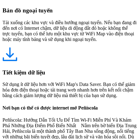
Bản đồ ngoại tuyến
Tải xuống các khu vực và điều hướng ngoại tuyến. Nếu bạn đang đi
đến nơi có Internet chậm, dữ liệu di động đắt đỏ hoặc không thể
trực tuyến, bạn có thể lưu một khu vực từ WiFi Map vào điện thoại
hoặc máy tính bảng và sử dụng khi ngoại tuyến.
Tiết kiệm dữ liệu
Sử dụng ít dữ liệu hơn với WiFi Map's Data Saver. Bạn có thể giảm
hóa đơn điện thoại hoặc tải trang web nhanh hơn trên kết nối chậm
bằng cách giảm lượng dữ liệu mà thiết bị của bạn sử dụng.
Nơi bạn có thể có được internet mở Peñíscola
Peñíscola: Hướng Dẫn Tối Ưu Để Tìm Wi-Fi Miễn Phí Và Khám
Phá Những Địa Điểm Phổ Biến Nhất Nằm trên bờ biển Địa Trung
Hải, Peñíscola là một thành phố Tây Ban Nha sống động, nổi tiếng
với những bãi biển tuyệt đẹp, lâu đài lịch sử và văn hóa sôi nổi. Dù