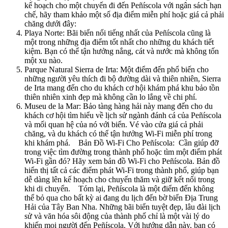
kế hoạch cho một chuyến đi đến Peñíscola với ngân sách hạn
chế, hãy tham khảo một số địa điểm miễn phí hoặc giá cả phải
chăng dưới đây:
Playa Norte: Bãi biển nổi tiếng nhất của Peñíscola cũng là
một trong những địa điểm tốt nhất cho những du khách tiết
kiệm. Bạn có thể tận hưởng nắng, cát và nước mà không tốn
một xu nào.
Parque Natural Sierra de Irta: Một điểm đến phổ biến cho
những người yêu thích đi bộ đường dài và thiên nhiên, Sierra
de Irta mang đến cho du khách cơ hội khám phá khu bảo tồn
thiên nhiên xinh đẹp mà không cần lo lắng về chi phí.
Museu de la Mar: Bảo tàng hàng hải này mang đến cho du
khách cơ hội tìm hiểu về lịch sử ngành đánh cá của Peñíscola
và mối quan hệ của nó với biển. Vé vào cửa giá cả phải
chăng, và du khách có thể tận hưởng Wi-Fi miễn phí trong
khi khám phá. Bản Đồ Wi-Fi Cho Peñíscola: Cần giúp đỡ
trong việc tìm đường trong thành phố hoặc tìm một điểm phát
Wi-Fi gần đó? Hãy xem bản đồ Wi-Fi cho Peñíscola. Bản đồ
hiển thị tất cả các điểm phát Wi-Fi trong thành phố, giúp bạn
dễ dàng lên kế hoạch cho chuyến thăm và giữ kết nối trong
khi di chuyển. Tóm lại, Peñíscola là một điểm đến không
thể bỏ qua cho bất kỳ ai đang du lịch đến bờ biển Địa Trung
Hải của Tây Ban Nha. Những bãi biển tuyệt đẹp, lâu đài lịch
sử và văn hóa sôi động của thành phố chỉ là một vài lý do
khiến mọi người đến Peñíscola. Với hướng dẫn này, bạn có