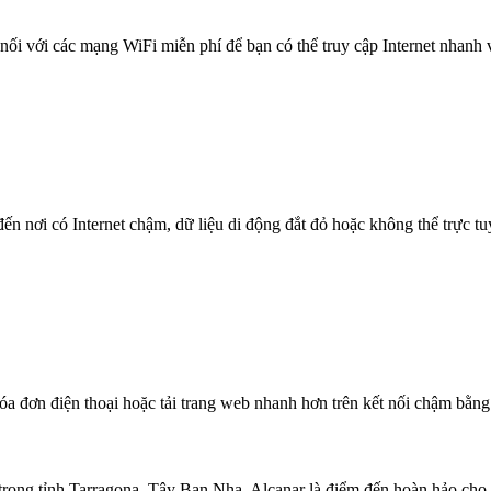
nối với các mạng WiFi miễn phí để bạn có thể truy cập Internet nhanh
n nơi có Internet chậm, dữ liệu di động đắt đỏ hoặc không thể trực t
óa đơn điện thoại hoặc tải trang web nhanh hơn trên kết nối chậm bằng
rong tỉnh Tarragona, Tây Ban Nha. Alcanar là điểm đến hoàn hảo cho b