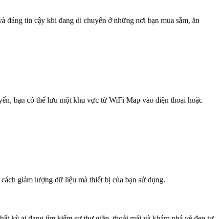
 và đáng tin cậy khi đang di chuyển ở những nơi bạn mua sắm, ăn
uyến, bạn có thể lưu một khu vực từ WiFi Map vào điện thoại hoặc
 cách giảm lượng dữ liệu mà thiết bị của bạn sử dụng.
ất kỳ ai đang tìm kiếm sự thư giãn, thoải mái và khám phá vẻ đẹp tự