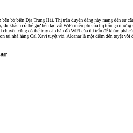
m bên bờ biển Địa Trung Hải. Thị trấn duyên dáng này mang đến sự cân 
a, du khách có thể giữ liên lạc với WiFi miễn phí của thị trấn tại nh
i chuyển cũng có thể truy cập bản đồ WiFi của thị trấn để khám phá c
n tại nhà hàng Cal Xavi tuyệt vời. Alcanar là một điểm đến tuyệt vời 
nar