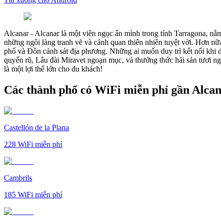
Alcanar
-
Alcanar là một viên ngọc ẩn mình trong tỉnh Tarragona, nằ
những ngôi làng tranh vẽ và cảnh quan thiên nhiên tuyệt vời. Hơn nữ
phố và Đồn cảnh sát địa phương. Những ai muốn duy trì kết nối khi d
quyến rũ, Lâu đài Miravet ngoạn mục, và thưởng thức hải sản tươi ngo
là một lợi thế lớn cho du khách!
Các thành phố có WiFi miễn phí gần Alca
Castellón de la Plana
228
WiFi miễn phí
Cambrils
185
WiFi miễn phí