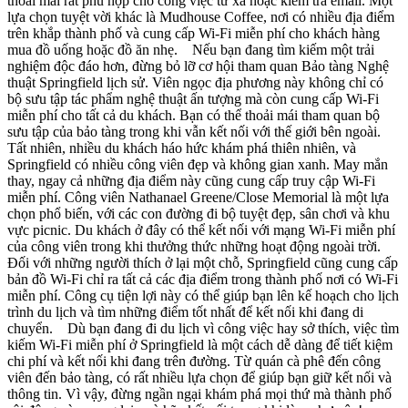
thoải mái rất phù hợp cho công việc từ xa hoặc kiểm tra email. Một
lựa chọn tuyệt vời khác là Mudhouse Coffee, nơi có nhiều địa điểm
trên khắp thành phố và cung cấp Wi-Fi miễn phí cho khách hàng
mua đồ uống hoặc đồ ăn nhẹ. Nếu bạn đang tìm kiếm một trải
nghiệm độc đáo hơn, đừng bỏ lỡ cơ hội tham quan Bảo tàng Nghệ
thuật Springfield lịch sử. Viên ngọc địa phương này không chỉ có
bộ sưu tập tác phẩm nghệ thuật ấn tượng mà còn cung cấp Wi-Fi
miễn phí cho tất cả du khách. Bạn có thể thoải mái tham quan bộ
sưu tập của bảo tàng trong khi vẫn kết nối với thế giới bên ngoài.
Tất nhiên, nhiều du khách háo hức khám phá thiên nhiên, và
Springfield có nhiều công viên đẹp và không gian xanh. May mắn
thay, ngay cả những địa điểm này cũng cung cấp truy cập Wi-Fi
miễn phí. Công viên Nathanael Greene/Close Memorial là một lựa
chọn phổ biến, với các con đường đi bộ tuyệt đẹp, sân chơi và khu
vực picnic. Du khách ở đây có thể kết nối với mạng Wi-Fi miễn phí
của công viên trong khi thưởng thức những hoạt động ngoài trời.
Đối với những người thích ở lại một chỗ, Springfield cũng cung cấp
bản đồ Wi-Fi chỉ ra tất cả các địa điểm trong thành phố nơi có Wi-Fi
miễn phí. Công cụ tiện lợi này có thể giúp bạn lên kế hoạch cho lịch
trình du lịch và tìm những điểm tốt nhất để kết nối khi đang di
chuyển. Dù bạn đang đi du lịch vì công việc hay sở thích, việc tìm
kiếm Wi-Fi miễn phí ở Springfield là một cách dễ dàng để tiết kiệm
chi phí và kết nối khi đang trên đường. Từ quán cà phê đến công
viên đến bảo tàng, có rất nhiều lựa chọn để giúp bạn giữ kết nối và
thông tin. Vì vậy, đừng ngần ngại khám phá mọi thứ mà thành phố