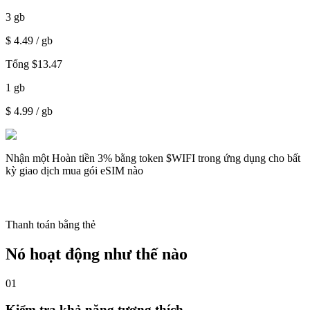
3
gb
$
4.49
/ gb
Tổng
$
13.47
1
gb
$
4.99
/ gb
Nhận một
Hoàn tiền 3%
bằng token $WIFI trong ứng dụng cho bất
kỳ giao dịch mua gói eSIM nào
Thanh toán bằng thẻ
Nó hoạt động như thế nào
01
Kiểm tra khả năng tương thích