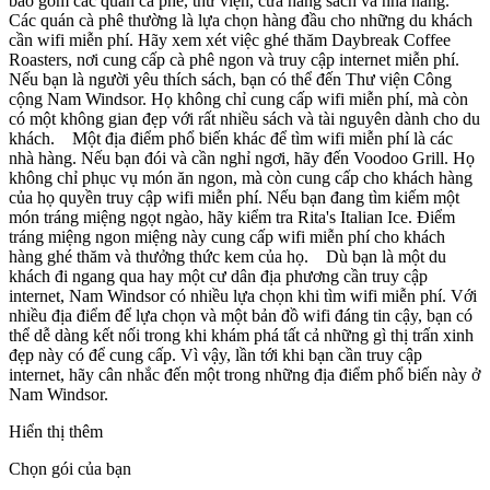
bao gồm các quán cà phê, thư viện, cửa hàng sách và nhà hàng.
Các quán cà phê thường là lựa chọn hàng đầu cho những du khách
cần wifi miễn phí. Hãy xem xét việc ghé thăm Daybreak Coffee
Roasters, nơi cung cấp cà phê ngon và truy cập internet miễn phí.
Nếu bạn là người yêu thích sách, bạn có thể đến Thư viện Công
cộng Nam Windsor. Họ không chỉ cung cấp wifi miễn phí, mà còn
có một không gian đẹp với rất nhiều sách và tài nguyên dành cho du
khách. Một địa điểm phổ biến khác để tìm wifi miễn phí là các
nhà hàng. Nếu bạn đói và cần nghỉ ngơi, hãy đến Voodoo Grill. Họ
không chỉ phục vụ món ăn ngon, mà còn cung cấp cho khách hàng
của họ quyền truy cập wifi miễn phí. Nếu bạn đang tìm kiếm một
món tráng miệng ngọt ngào, hãy kiểm tra Rita's Italian Ice. Điểm
tráng miệng ngon miệng này cung cấp wifi miễn phí cho khách
hàng ghé thăm và thưởng thức kem của họ. Dù bạn là một du
khách đi ngang qua hay một cư dân địa phương cần truy cập
internet, Nam Windsor có nhiều lựa chọn khi tìm wifi miễn phí. Với
nhiều địa điểm để lựa chọn và một bản đồ wifi đáng tin cậy, bạn có
thể dễ dàng kết nối trong khi khám phá tất cả những gì thị trấn xinh
đẹp này có để cung cấp. Vì vậy, lần tới khi bạn cần truy cập
internet, hãy cân nhắc đến một trong những địa điểm phổ biến này ở
Nam Windsor.
Hiển thị thêm
Chọn gói của bạn