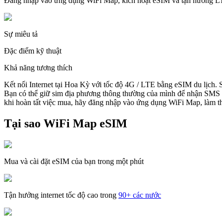
Đăng nhập vào ứng dụng WiFi Map, kích hoạt eSIM và tận hưởng 
Sự miêu tả
Đặc điểm kỹ thuật
Khả năng tương thích
Kết nối Internet tại Hoa Kỳ với tốc độ 4G / LTE bằng eSIM du lịch.
Bạn có thể giữ sim địa phương thông thường của mình để nhận SMS v
khi hoàn tất việc mua, hãy đăng nhập vào ứng dụng WiFi Map, làm the
Tại sao WiFi Map eSIM
Mua và cài đặt eSIM của bạn trong một phút
Tận hưởng internet tốc độ cao trong
90+ các nước