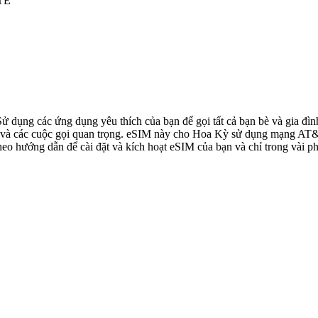
LTE
 Sử dụng các ứng dụng yêu thích của bạn để gọi tất cả bạn bè và gia 
à các cuộc gọi quan trọng. eSIM này cho Hoa Kỳ sử dụng mạng AT&T, 
o hướng dẫn để cài đặt và kích hoạt eSIM của bạn và chỉ trong vài ph