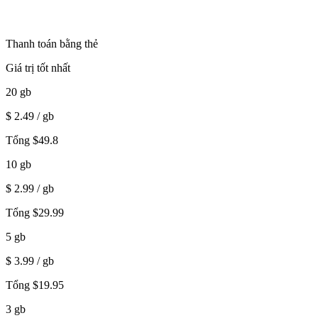
Thanh toán bằng thẻ
Giá trị tốt nhất
20
gb
$
2.49
/ gb
Tổng
$
49.8
10
gb
$
2.99
/ gb
Tổng
$
29.99
5
gb
$
3.99
/ gb
Tổng
$
19.95
3
gb