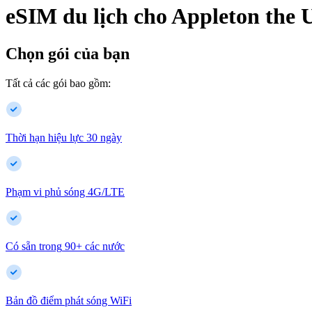
eSIM du lịch cho
Appleton
the 
Chọn gói của bạn
Tất cả các gói bao gồm:
Thời hạn hiệu lực 30 ngày
Phạm vi phủ sóng 4G/LTE
Có sẵn trong
90
+
các nước
Bản đồ điểm phát sóng WiFi