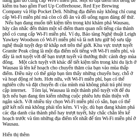
hàng gần đó cung cấp Wi-Fi miễn phí. Một số địa điểm nổi tiếng để
kiểm tra bao gồm Fuel Up Coffeehouse, Red Eye Brewing
Company và Hip Pocket Deli. Những địa điểm này không chỉ cung
cấp Wi-Fi miễn phí mà còn có đồ ăn và đồ uống ngon đáng để thử.
Nếu bạn đang muốn tiết kiệm tiền trong khi khám phá Wausau,
hãy cân nhắc đến thăm một số điểm tham quan nổi tiếng của thành
phố có cung cấp Wi-Fi miễn phí. Ví dụ, Bảo tàng Nghệ thuật Leigh
Yawkey Woodson có Wi-Fi miễn phí và là nơi lưu giữ bộ sưu tập
nghệ thuật tuyệt đẹp từ khắp nơi trên thế giới. Khu vực trượt tuyết
Granite Peak cũng là một địa điểm nổi tiếng với Wi-Fi miễn phí, và
đây là nơi tuyệt vời để bạn trượt tuyết và thưởng thức cảnh đẹp mùa
đông. Một cách tuyệt vời khác để tiết kiệm tiền trong khi du lịch ở
Wausau là lên kế hoạch cho chuyến thăm của bạn vào mùa thấp
điểm. Điều này có thể giúp bạn tìm thấy những chuyến bay, chỗ ở
và hoạt động rẻ hơn. Hơn nữa, với Wi-Fi miễn phí, bạn có thể
nghiên cứu và đặt chuyến đi của mình mà không phải trả phí truy
cập internet. Tóm lại, Wausau là một thành phố tuyệt vời để du
lịch nếu bạn đang tìm kiếm những cuộc phiêu lưu thân thiện với
ngân sách. Với nhiều tùy chọn Wi-Fi miễn phí có sẵn, bạn có thể
giữ kết nối mà không phải tốn kém. Vì vậy, dù bạn đang khám phá
các địa danh của thành phố hay trượt tuyết, hãy chắc chắn lên kế
hoạch trước và tìm những địa điểm tốt nhất để tìm Wi-Fi miễn phí ở
Wausau.
Hiển thị thêm