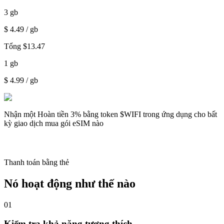
3
gb
$
4.49
/ gb
Tổng
$
13.47
1
gb
$
4.99
/ gb
Nhận một
Hoàn tiền 3%
bằng token $WIFI trong ứng dụng cho bất
kỳ giao dịch mua gói eSIM nào
Thanh toán bằng thẻ
Nó hoạt động như thế nào
01
Kiểm tra khả năng tương thích