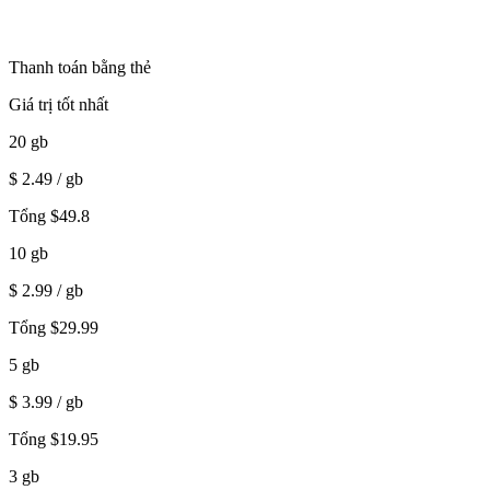
Thanh toán bằng thẻ
Giá trị tốt nhất
20
gb
$
2.49
/ gb
Tổng
$
49.8
10
gb
$
2.99
/ gb
Tổng
$
29.99
5
gb
$
3.99
/ gb
Tổng
$
19.95
3
gb