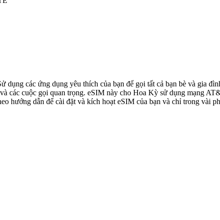
LTE
 Sử dụng các ứng dụng yêu thích của bạn để gọi tất cả bạn bè và gia 
à các cuộc gọi quan trọng. eSIM này cho Hoa Kỳ sử dụng mạng AT&T, 
o hướng dẫn để cài đặt và kích hoạt eSIM của bạn và chỉ trong vài ph