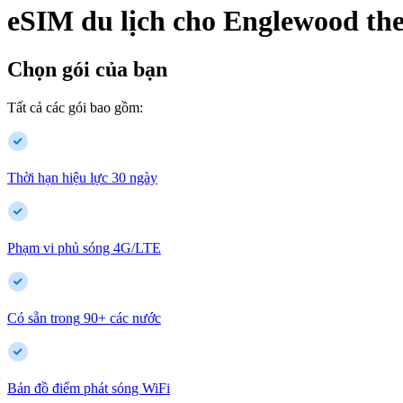
eSIM du lịch cho
Englewood
th
Chọn gói của bạn
Tất cả các gói bao gồm:
Thời hạn hiệu lực 30 ngày
Phạm vi phủ sóng 4G/LTE
Có sẵn trong
90
+
các nước
Bản đồ điểm phát sóng WiFi