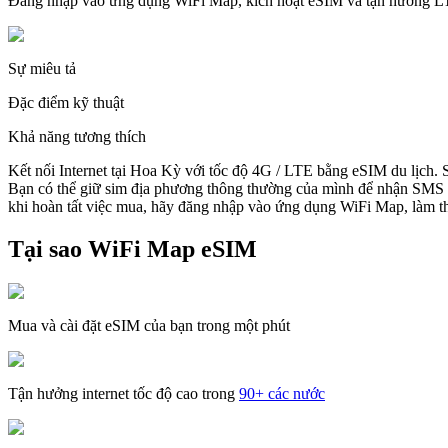
Đăng nhập vào ứng dụng WiFi Map, kích hoạt eSIM và tận hưởng 
Sự miêu tả
Đặc điểm kỹ thuật
Khả năng tương thích
Kết nối Internet tại Hoa Kỳ với tốc độ 4G / LTE bằng eSIM du lịch.
Bạn có thể giữ sim địa phương thông thường của mình để nhận SMS v
khi hoàn tất việc mua, hãy đăng nhập vào ứng dụng WiFi Map, làm the
Tại sao WiFi Map eSIM
Mua và cài đặt eSIM của bạn trong một phút
Tận hưởng internet tốc độ cao trong
90+ các nước