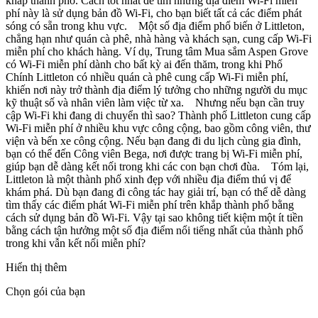
khắp thành phố. Cách tốt nhất để tìm những địa điểm Wi-Fi miễn
phí này là sử dụng bản đồ Wi-Fi, cho bạn biết tất cả các điểm phát
sóng có sẵn trong khu vực. Một số địa điểm phổ biến ở Littleton,
chẳng hạn như quán cà phê, nhà hàng và khách sạn, cung cấp Wi-Fi
miễn phí cho khách hàng. Ví dụ, Trung tâm Mua sắm Aspen Grove
có Wi-Fi miễn phí dành cho bất kỳ ai đến thăm, trong khi Phố
Chính Littleton có nhiều quán cà phê cung cấp Wi-Fi miễn phí,
khiến nơi này trở thành địa điểm lý tưởng cho những người du mục
kỹ thuật số và nhân viên làm việc từ xa. Nhưng nếu bạn cần truy
cập Wi-Fi khi đang di chuyển thì sao? Thành phố Littleton cung cấp
Wi-Fi miễn phí ở nhiều khu vực công cộng, bao gồm công viên, thư
viện và bến xe công cộng. Nếu bạn đang đi du lịch cùng gia đình,
bạn có thể đến Công viên Bega, nơi được trang bị Wi-Fi miễn phí,
giúp bạn dễ dàng kết nối trong khi các con bạn chơi đùa. Tóm lại,
Littleton là một thành phố xinh đẹp với nhiều địa điểm thú vị để
khám phá. Dù bạn đang đi công tác hay giải trí, bạn có thể dễ dàng
tìm thấy các điểm phát Wi-Fi miễn phí trên khắp thành phố bằng
cách sử dụng bản đồ Wi-Fi. Vậy tại sao không tiết kiệm một ít tiền
bằng cách tận hưởng một số địa điểm nổi tiếng nhất của thành phố
trong khi vẫn kết nối miễn phí?
Hiển thị thêm
Chọn gói của bạn