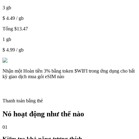
3
gb
$
4.49
/ gb
Tổng
$
13.47
1
gb
$
4.99
/ gb
Nhận một
Hoàn tiền 3%
bằng token $WIFI trong ứng dụng cho bất
kỳ giao dịch mua gói eSIM nào
Thanh toán bằng thẻ
Nó hoạt động như thế nào
01
Kiểm tra khả năng tương thích