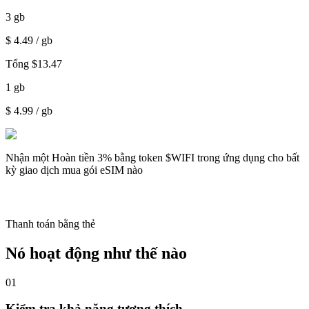
3
gb
$
4.49
/ gb
Tổng
$
13.47
1
gb
$
4.99
/ gb
Nhận một
Hoàn tiền 3%
bằng token $WIFI trong ứng dụng cho bất
kỳ giao dịch mua gói eSIM nào
Thanh toán bằng thẻ
Nó hoạt động như thế nào
01
Kiểm tra khả năng tương thích