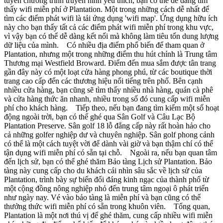
tuyến chương trình truyền hình yêu thích, bạn có thể dễ dàng tìm
thấy wifi miễn phí ở Plantation. Một trong những cách dễ nhất để
tìm các điểm phát wifi là tải ứng dụng 'wifi map'. Ứng dụng hữu ích
này cho bạn thấy tất cả các điểm phát wifi miễn phí trong khu vực,
vì vậy bạn có thể dễ dàng kết nối mà không làm tiêu tốn dung lượng
dữ liệu của mình. Có nhiều địa điểm phổ biến để tham quan ở
Plantation, nhưng một trong những điểm thu hút chính là Trung tâm
Thương mại Westfield Broward. Điểm đến mua sắm được tân trang
gần đây này có một loạt cửa hàng phong phú, từ các boutique thời
trang cao cấp đến các thương hiệu nổi tiếng trên phố. Bên cạnh
nhiều cửa hàng, bạn cũng sẽ tìm thấy nhiều nhà hàng, quán cà phê
và cửa hàng thức ăn nhanh, nhiều trong số đó cung cấp wifi miễn
phí cho khách hàng. Tiếp theo, nếu bạn đang tìm kiếm một số hoạt
động ngoài trời, bạn có thể ghé qua Sân Golf và Câu Lạc Bộ
Plantation Preserve. Sân golf 18 lỗ đẳng cấp này rất hoàn hảo cho
cả những golfer nghiệp dư và chuyên nghiệp. Sân golf phong cảnh
có thể là một cách tuyệt vời để dành vài giờ và bạn thậm chí có thể
tận dụng wifi miễn phí có sẵn tại chỗ. Ngoài ra, nếu bạn quan tâm
đến lịch sử, bạn có thể ghé thăm Bảo tàng Lịch sử Plantation. Bảo
tàng này cung cấp cho du khách cái nhìn sâu sắc về lịch sử của
Plantation, trình bày sự biến đổi đáng kinh ngạc của thành phố từ
một cộng đồng nông nghiệp nhỏ đến trung tâm ngoại ô phát triển
như ngày nay. Vé vào bảo tàng là miễn phí và bạn cũng có thể
thưởng thức wifi miễn phí có sẵn trong khuôn viên. Tổng quan,
Plantation là một nơi thú vị để ghé thăm, cung cấp nhiều wifi miễn