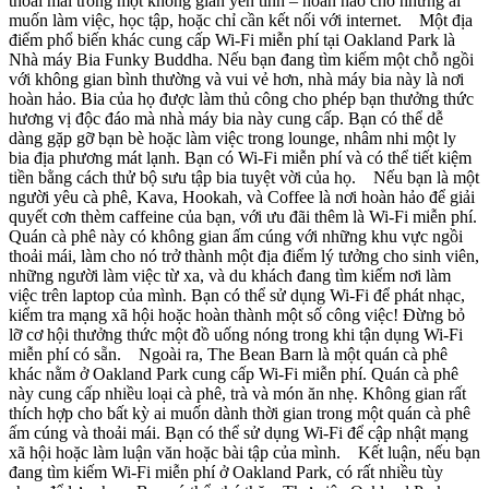
thoải mái trong một không gian yên tĩnh – hoàn hảo cho những ai
muốn làm việc, học tập, hoặc chỉ cần kết nối với internet. Một địa
điểm phổ biến khác cung cấp Wi-Fi miễn phí tại Oakland Park là
Nhà máy Bia Funky Buddha. Nếu bạn đang tìm kiếm một chỗ ngồi
với không gian bình thường và vui vẻ hơn, nhà máy bia này là nơi
hoàn hảo. Bia của họ được làm thủ công cho phép bạn thưởng thức
hương vị độc đáo mà nhà máy bia này cung cấp. Bạn có thể dễ
dàng gặp gỡ bạn bè hoặc làm việc trong lounge, nhâm nhi một ly
bia địa phương mát lạnh. Bạn có Wi-Fi miễn phí và có thể tiết kiệm
tiền bằng cách thử bộ sưu tập bia tuyệt vời của họ. Nếu bạn là một
người yêu cà phê, Kava, Hookah, và Coffee là nơi hoàn hảo để giải
quyết cơn thèm caffeine của bạn, với ưu đãi thêm là Wi-Fi miễn phí.
Quán cà phê này có không gian ấm cúng với những khu vực ngồi
thoải mái, làm cho nó trở thành một địa điểm lý tưởng cho sinh viên,
những người làm việc từ xa, và du khách đang tìm kiếm nơi làm
việc trên laptop của mình. Bạn có thể sử dụng Wi-Fi để phát nhạc,
kiểm tra mạng xã hội hoặc hoàn thành một số công việc! Đừng bỏ
lỡ cơ hội thưởng thức một đồ uống nóng trong khi tận dụng Wi-Fi
miễn phí có sẵn. Ngoài ra, The Bean Barn là một quán cà phê
khác nằm ở Oakland Park cung cấp Wi-Fi miễn phí. Quán cà phê
này cung cấp nhiều loại cà phê, trà và món ăn nhẹ. Không gian rất
thích hợp cho bất kỳ ai muốn dành thời gian trong một quán cà phê
ấm cúng và thoải mái. Bạn có thể sử dụng Wi-Fi để cập nhật mạng
xã hội hoặc làm luận văn hoặc bài tập của mình. Kết luận, nếu bạn
đang tìm kiếm Wi-Fi miễn phí ở Oakland Park, có rất nhiều tùy