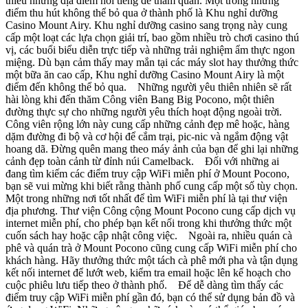
thiếu những địa điểm nổi tiếng để tham quan. Một trong những
điểm thu hút không thể bỏ qua ở thành phố là Khu nghỉ dưỡng
Casino Mount Airy. Khu nghỉ dưỡng casino sang trọng này cung
cấp một loạt các lựa chọn giải trí, bao gồm nhiều trò chơi casino thú
vị, các buổi biểu diễn trực tiếp và những trải nghiệm ẩm thực ngon
miệng. Dù bạn cảm thấy may mắn tại các máy slot hay thưởng thức
một bữa ăn cao cấp, Khu nghỉ dưỡng Casino Mount Airy là một
điểm đến không thể bỏ qua. Những người yêu thiên nhiên sẽ rất
hài lòng khi đến thăm Công viên Bang Big Pocono, một thiên
đường thực sự cho những người yêu thích hoạt động ngoài trời.
Công viên rộng lớn này cung cấp những cảnh đẹp mê hoặc, hàng
dặm đường đi bộ và cơ hội để cắm trại, pic-nic và ngắm động vật
hoang dã. Đừng quên mang theo máy ảnh của bạn để ghi lại những
cảnh đẹp toàn cảnh từ đỉnh núi Camelback. Đối với những ai
đang tìm kiếm các điểm truy cập WiFi miễn phí ở Mount Pocono,
bạn sẽ vui mừng khi biết rằng thành phố cung cấp một số tùy chọn.
Một trong những nơi tốt nhất để tìm WiFi miễn phí là tại thư viện
địa phương. Thư viện Công cộng Mount Pocono cung cấp dịch vụ
internet miễn phí, cho phép bạn kết nối trong khi thưởng thức một
cuốn sách hay hoặc cập nhật công việc. Ngoài ra, nhiều quán cà
phê và quán trà ở Mount Pocono cũng cung cấp WiFi miễn phí cho
khách hàng. Hãy thưởng thức một tách cà phê mới pha và tận dụng
kết nối internet để lướt web, kiểm tra email hoặc lên kế hoạch cho
cuộc phiêu lưu tiếp theo ở thành phố. Để dễ dàng tìm thấy các
điểm truy cập WiFi miễn phí gần đó, bạn có thể sử dụng bản đồ và