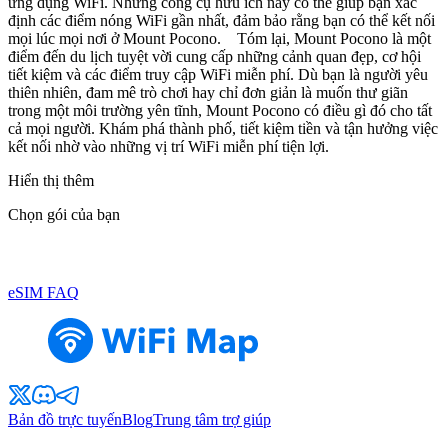
ứng dụng WiFi. Những công cụ hữu ích này có thể giúp bạn xác
định các điểm nóng WiFi gần nhất, đảm bảo rằng bạn có thể kết nối
mọi lúc mọi nơi ở Mount Pocono. Tóm lại, Mount Pocono là một
điểm đến du lịch tuyệt vời cung cấp những cảnh quan đẹp, cơ hội
tiết kiệm và các điểm truy cập WiFi miễn phí. Dù bạn là người yêu
thiên nhiên, đam mê trò chơi hay chỉ đơn giản là muốn thư giãn
trong một môi trường yên tĩnh, Mount Pocono có điều gì đó cho tất
cả mọi người. Khám phá thành phố, tiết kiệm tiền và tận hưởng việc
kết nối nhờ vào những vị trí WiFi miễn phí tiện lợi.
Hiển thị thêm
Chọn gói của bạn
eSIM FAQ
Bản đồ trực tuyến
Blog
Trung tâm trợ giúp