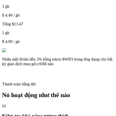
3
gb
$
4.49
/ gb
Tổng
$
13.47
1
gb
$
4.99
/ gb
Nhận một
Hoàn tiền 3%
bằng token $WIFI trong ứng dụng cho bất
kỳ giao dịch mua gói eSIM nào
Thanh toán bằng thẻ
Nó hoạt động như thế nào
01
Kiểm tra khả năng tương thích