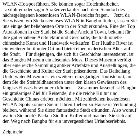
WLAN-Hotspot führen. Sie können sogar Hotelmitarbeiter,
Taxifahrer oder sogar Straßenverkäufer nach dem Standort des
nächstgelegenen kostenlosen WLAN-Bereichs fragen. Jetzt, da
Sie wissen, wo Sie kostenloses WLAN in Bangbu finden, lassen Sie
uns einige der beliebtesten Orte in der Stadt erkunden. Eine der Top-
Attraktionen in der Stadt ist die Sanhe Ancient Town, bekannt für
ihre gut erhaltene Architektur und Geschäfte, die traditionelle
chinesische Kunst und Handwerk verkaufen. Der Huaihe River ist
ein weiterer berühmter Ort und bietet einen malerischen Blick auf
die Stadt. Für diejenigen, die sich für Geschichte interessieren, ist
das Bangbu Museum ein absolutes Muss. Dieses Museum verfügt
über eine reiche Sammlung antiker Artefakte und Ausstellungen, die
die Geschichte und Kultur der Stadt präsentieren. Das Baiheliang
Underwater Museum ist ein weiterer einzigartiger Touristenort, an
dem Sie die Steinbildhauereien unter den klaren Gewässern des
Jangtse-Flusses bewundern können. Zusammenfassend ist Bangbu
ein großartiges Ziel für Reisende, die die reiche Kultur und
Geschichte Chinas erleben möchten. Mit zahlreichen kostenlosen
WLAN-Spots können Sie mit Ihren Lieben zu Hause in Verbindung
bleiben, während Sie diese fantastische Stadt erkunden. Also worauf
warten Sie noch? Packen Sie Ihre Koffer und machen Sie sich auf
den Weg nach Bangbu für ein unvergessliches Urlaubserlebnis.
Zeig mehr