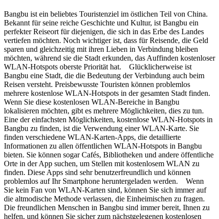
Bangbu ist ein beliebtes Touristenziel im östlichen Teil von China.
Bekannt für seine reiche Geschichte und Kultur, ist Bangbu ein
perfekter Reiseort für diejenigen, die sich in das Erbe des Landes
vertiefen möchten. Noch wichtiger ist, dass für Reisende, die Geld
sparen und gleichzeitig mit ihren Lieben in Verbindung bleiben
möchten, während sie die Stadt erkunden, das Auffinden kostenloser
WLAN-Hotspots oberste Priorität hat. Glücklicherweise ist
Bangbu eine Stadt, die die Bedeutung der Verbindung auch beim
Reisen versteht. Preisbewusste Touristen können problemlos
mehrere kostenlose WLAN-Hotspots in der gesamten Stadt finden.
Wenn Sie diese kostenlosen WLAN-Bereiche in Bangbu
lokalisieren möchten, gibt es mehrere Möglichkeiten, dies zu tun.
Eine der einfachsten Möglichkeiten, kostenlose WLAN-Hotspots in
Bangbu zu finden, ist die Verwendung einer WLAN-Karte. Sie
finden verschiedene WLAN-Karten-Apps, die detaillierte
Informationen zu allen öffentlichen WLAN-Hotspots in Bangbu
bieten. Sie können sogar Cafés, Bibliotheken und andere öffentliche
Orte in der App suchen, um Stellen mit kostenlosem WLAN zu
finden. Diese Apps sind sehr benutzerfreundlich und können
problemlos auf Ihr Smartphone heruntergeladen werden. Wenn
Sie kein Fan von WLAN-Karten sind, können Sie sich immer auf
die altmodische Methode verlassen, die Einheimischen zu fragen.
Die freundlichen Menschen in Bangbu sind immer bereit, Ihnen zu
helfen, und können Sie sicher zum nächstgelegenen kostenlosen