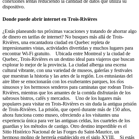
conexiones lentas reduciendo la cantidad de datos que utiliza su
dispositivo.
Donde puede abrir internet en Trois-Rivières
¿Estás planeando tus próximas vacaciones y tratando de ahorrar algo
de dinero en tarifas de internet? No busques más allá de Trois-
Rivières, una encantadora ciudad en Quebec repleta de
impresionantes vistas, actividades divertidas y muchos lugares para
encontrar Wi-Fi gratuito. Ubicada entre Montreal y la ciudad de
Quebec, Trois-Rivières es un destino ideal para viajeros que buscan
explorar lo mejor de la provincia. La ciudad alberga una escena
cultural vibrante, con una variedad de museos, galerías y festivales
que muestran la historia y las artes de la región. Los entusiastas del
aire libre se emocionarán con los exuberantes parques, los ríos
sinuosos y los hermosos senderos para caminatas que rodean Trois-
Rivières, mientras que los amantes de la comida disfrutarán de los
sabrosos bistros, cafés y mercados. Uno de los lugares más
populares para visitar en Trois-Rivières es sin duda la antigua prisión
de Trois-Rivières. La prisión, que operó durante más de 150 años,
ahora funciona como museo, ofreciendo a los visitantes una
experiencia única para ver las antiguas celdas, los cuarteles de los
guardias y los métodos de castigo. Otro destino imperdible es el
Sitio Histórico Nacional de las Forges du Saint-Maurice, un
hermoso molino de herrería establecido en el siglo XVIII. Si estás