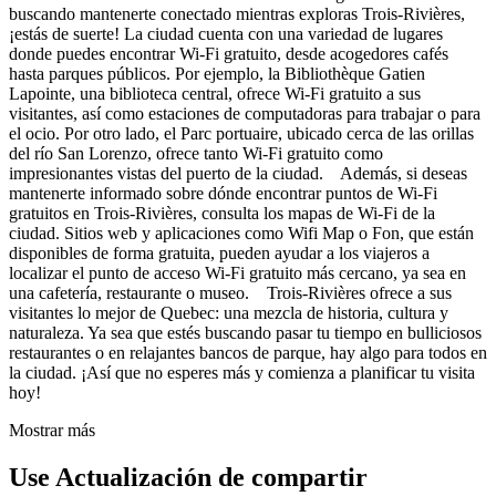
buscando mantenerte conectado mientras exploras Trois-Rivières,
¡estás de suerte! La ciudad cuenta con una variedad de lugares
donde puedes encontrar Wi-Fi gratuito, desde acogedores cafés
hasta parques públicos. Por ejemplo, la Bibliothèque Gatien
Lapointe, una biblioteca central, ofrece Wi-Fi gratuito a sus
visitantes, así como estaciones de computadoras para trabajar o para
el ocio. Por otro lado, el Parc portuaire, ubicado cerca de las orillas
del río San Lorenzo, ofrece tanto Wi-Fi gratuito como
impresionantes vistas del puerto de la ciudad. Además, si deseas
mantenerte informado sobre dónde encontrar puntos de Wi-Fi
gratuitos en Trois-Rivières, consulta los mapas de Wi-Fi de la
ciudad. Sitios web y aplicaciones como Wifi Map o Fon, que están
disponibles de forma gratuita, pueden ayudar a los viajeros a
localizar el punto de acceso Wi-Fi gratuito más cercano, ya sea en
una cafetería, restaurante o museo. Trois-Rivières ofrece a sus
visitantes lo mejor de Quebec: una mezcla de historia, cultura y
naturaleza. Ya sea que estés buscando pasar tu tiempo en bulliciosos
restaurantes o en relajantes bancos de parque, hay algo para todos en
la ciudad. ¡Así que no esperes más y comienza a planificar tu visita
hoy!
Mostrar más
Use Actualización de compartir