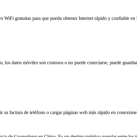
es WiFi gratuitas para que pueda obtener Internet rápido y confiable en
to, los datos móviles son costosos o no puede conectarse, puede guardar
 su factura de teléfono o cargar páginas web más rápido en conexiones l
cia de Guangdong en China. Es un destino turístico popular entre los t