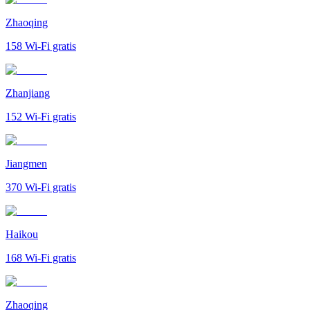
Zhaoqing
158
Wi-Fi gratis
Zhanjiang
152
Wi-Fi gratis
Jiangmen
370
Wi-Fi gratis
Haikou
168
Wi-Fi gratis
Zhaoqing