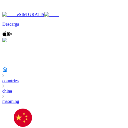
eSIM GRATIS
Descarga
countries
china
maoming