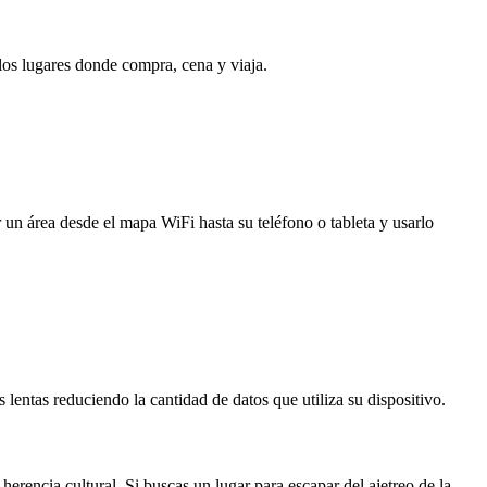
 los lugares donde compra, cena y viaja.
 un área desde el mapa WiFi hasta su teléfono o tableta y usarlo
entas reduciendo la cantidad de datos que utiliza su dispositivo.
herencia cultural. Si buscas un lugar para escapar del ajetreo de la