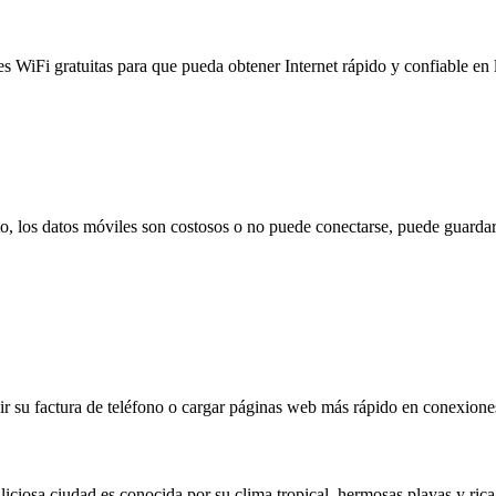
es WiFi gratuitas para que pueda obtener Internet rápido y confiable en
to, los datos móviles son costosos o no puede conectarse, puede guardar
 su factura de teléfono o cargar páginas web más rápido en conexiones l
iciosa ciudad es conocida por su clima tropical, hermosas playas y rica 