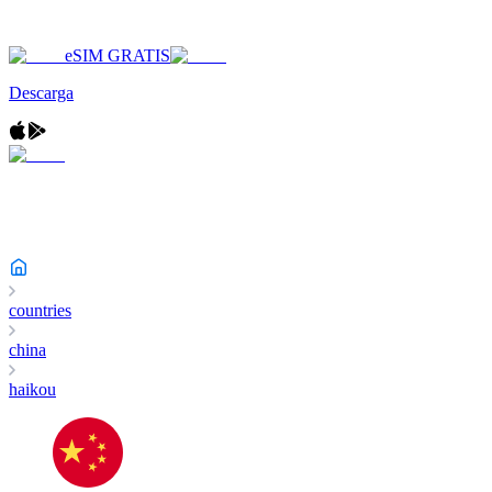
eSIM GRATIS
Descarga
countries
china
haikou