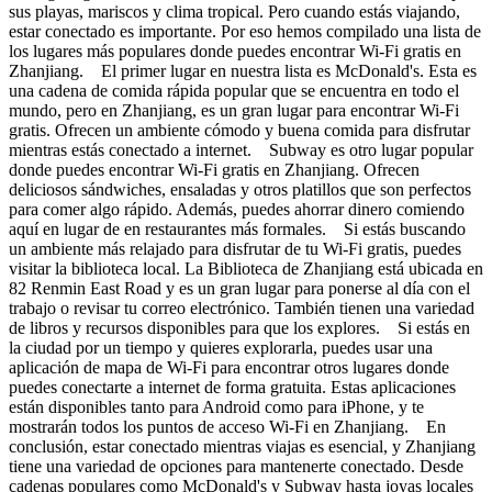
sus playas, mariscos y clima tropical. Pero cuando estás viajando,
estar conectado es importante. Por eso hemos compilado una lista de
los lugares más populares donde puedes encontrar Wi-Fi gratis en
Zhanjiang. El primer lugar en nuestra lista es McDonald's. Esta es
una cadena de comida rápida popular que se encuentra en todo el
mundo, pero en Zhanjiang, es un gran lugar para encontrar Wi-Fi
gratis. Ofrecen un ambiente cómodo y buena comida para disfrutar
mientras estás conectado a internet. Subway es otro lugar popular
donde puedes encontrar Wi-Fi gratis en Zhanjiang. Ofrecen
deliciosos sándwiches, ensaladas y otros platillos que son perfectos
para comer algo rápido. Además, puedes ahorrar dinero comiendo
aquí en lugar de en restaurantes más formales. Si estás buscando
un ambiente más relajado para disfrutar de tu Wi-Fi gratis, puedes
visitar la biblioteca local. La Biblioteca de Zhanjiang está ubicada en
82 Renmin East Road y es un gran lugar para ponerse al día con el
trabajo o revisar tu correo electrónico. También tienen una variedad
de libros y recursos disponibles para que los explores. Si estás en
la ciudad por un tiempo y quieres explorarla, puedes usar una
aplicación de mapa de Wi-Fi para encontrar otros lugares donde
puedes conectarte a internet de forma gratuita. Estas aplicaciones
están disponibles tanto para Android como para iPhone, y te
mostrarán todos los puntos de acceso Wi-Fi en Zhanjiang. En
conclusión, estar conectado mientras viajas es esencial, y Zhanjiang
tiene una variedad de opciones para mantenerte conectado. Desde
cadenas populares como McDonald's y Subway hasta joyas locales