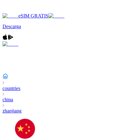
eSIM GRATIS
Descarga
countries
china
zhanjiang