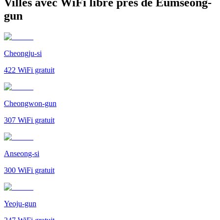
Villes avec WiFi libre près de Eumseong-
gun
Cheongju-si
422
WiFi gratuit
Cheongwon-gun
307
WiFi gratuit
Anseong-si
300
WiFi gratuit
Yeoju-gun