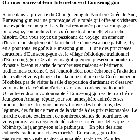
Où vous pouvez obtenir Internet ouvert Eumseong-gun
Située dans la province du Chungcheong du Nord en Corée du Sud,
Eumseong-gun est une pittoresque ville rurale qui offre aux visiteurs
une expérience unique. La ville est renommée pour sa campagne
pittoresque, son architecture coréenne traditionnelle et sa riche
histoire. Que vous soyez un passionné de voyage, un amateur
d'histoire ou simplement à la recherche d'une escapade paisible, il y
en a pour tous les goûts à Eumseong-gun. L'une des principales
attractions d'Eumseong-gun est le village folklorique traditionnel
d'Eumseong-gun. Ce village magnifiquement préservé remonte à la
dynastie Joseon et abrite de nombreuses maisons et bâtiments
traditionnels coréens. C'est l'endroit idéal pour échapper à l'agitation
de la ville et vous plonger dans la riche culture de la Corée ancienne.
N'oubliez pas de visiter la salle d'exposition d'artisanat et d'essayer
votre main à la création d'art et d'artisanat coréens traditionnels.
Un autre endroit incontournable à Eumseong-gun est le marché de
Jeungseon Arirang, réputé pour son atmosphère animée et ses
produits locaux. Ici, vous pouvez trouver des fruits frais, des
légumes, des fruits de mer et de la viande à des prix raisonnables. Le
marché compte également de nombreux stands de nourriture, où
vous pourrez vous régaler de délicatesses coréennes telles que le
bibimbap, le jajangmyeon et le patbingsu. En plus des sites
culturels traditionnels et des marchés, Eumseong-gun offre
également aux visiteurs des commodités modernes. Pour les