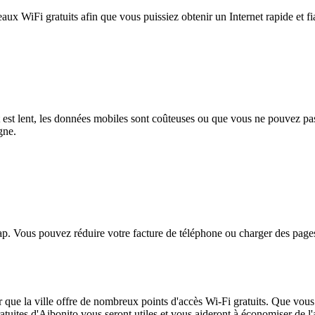
eaux WiFi gratuits afin que vous puissiez obtenir un Internet rapide et f
et est lent, les données mobiles sont coûteuses ou que vous ne pouvez 
gne.
. Vous pouvez réduire votre facture de téléphone ou charger des pages
ue la ville offre de nombreux points d'accès Wi-Fi gratuits. Que vous s
tuites d'Aibonito vous seront utiles et vous aideront à économiser de l