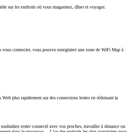
iable sur les endroits où vous magasinez, dîner et voyager.
pas vous connecter, vous pouvez enregistrer une zone de WiFi Map à
 Web plus rapidement sur des connexions lentes en réduisant la
ouhaitiez rester connecté avec vos proches, travailler à distance ou
'argent dans le processus. L'un des endroits les plus populaires pour