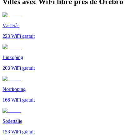
Villes avec WiFi libre près de Örebro
Västerås
223
WiFi gratuit
Linköping
203
WiFi gratuit
Norrköping
166
WiFi gratuit
Södertälje
153
WiFi gratuit