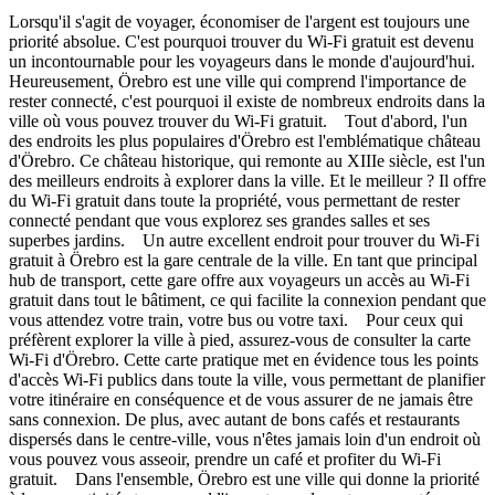
Lorsqu'il s'agit de voyager, économiser de l'argent est toujours une
priorité absolue. C'est pourquoi trouver du Wi-Fi gratuit est devenu
un incontournable pour les voyageurs dans le monde d'aujourd'hui.
Heureusement, Örebro est une ville qui comprend l'importance de
rester connecté, c'est pourquoi il existe de nombreux endroits dans la
ville où vous pouvez trouver du Wi-Fi gratuit. Tout d'abord, l'un
des endroits les plus populaires d'Örebro est l'emblématique château
d'Örebro. Ce château historique, qui remonte au XIIIe siècle, est l'un
des meilleurs endroits à explorer dans la ville. Et le meilleur ? Il offre
du Wi-Fi gratuit dans toute la propriété, vous permettant de rester
connecté pendant que vous explorez ses grandes salles et ses
superbes jardins. Un autre excellent endroit pour trouver du Wi-Fi
gratuit à Örebro est la gare centrale de la ville. En tant que principal
hub de transport, cette gare offre aux voyageurs un accès au Wi-Fi
gratuit dans tout le bâtiment, ce qui facilite la connexion pendant que
vous attendez votre train, votre bus ou votre taxi. Pour ceux qui
préfèrent explorer la ville à pied, assurez-vous de consulter la carte
Wi-Fi d'Örebro. Cette carte pratique met en évidence tous les points
d'accès Wi-Fi publics dans toute la ville, vous permettant de planifier
votre itinéraire en conséquence et de vous assurer de ne jamais être
sans connexion. De plus, avec autant de bons cafés et restaurants
dispersés dans le centre-ville, vous n'êtes jamais loin d'un endroit où
vous pouvez vous asseoir, prendre un café et profiter du Wi-Fi
gratuit. Dans l'ensemble, Örebro est une ville qui donne la priorité