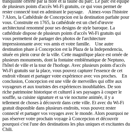
tranquillité offerte par la flore et la faune du parc. Le parc est équipé
de plusieurs points d'accès Wi-Fi gratuits, ce qui vous permet de
rester connecté tout en admirant le paysage. Aimez-vous l'histoire
? Alors, la Cathédrale de Concepcion est la destination parfaite pour
vous. Construite en 1765, la cathédrale est un chef-d'œuvre
architectural renommé pour ses designs de style baroque. La
cathédrale dispose de plusieurs points d'accès Wi-Fi gratuits qui
vous permettent de partager des photos de l'architecture
impressionnante avec vos amis et votre famille. Une autre
destination phare à Concepcion est la Plaza de la Independencia,
située en plein cœur de la ville. Cette magnifique place est ornée de
plusieurs monuments, dont la fontaine emblématique de Neptuno,
l'hôtel de ville et la tour de l'horloge. Avec plusieurs points d'accès
Wi-Fi gratuits sur la place, vous pouvez capturer l'essence de cet
endroit vibrant et partager votre expérience avec vos proches. En
conclusion, Concepcion est une ville de merveilles qui offre aux
voyageurs et aux touristes des expériences inoubliables. De son
riche patrimoine historique et culturel à ses paysages à couper le
souffle, sa cuisine signature et sa vie nocturne animée, il y a
tellement de choses à découvrir dans cette ville. Et avec du Wi-Fi
gratuit disponible dans plusieurs endroits, vous pouvez rester
connecté et partager vos voyages avec le monde. Alors pourquoi ne
pas réserver votre prochain voyage à Concepcion et découvrir
pourquoi c'est l'une des destinations les plus uniques et excitantes du
Chili.