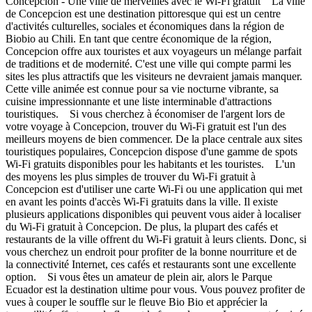
Concepcion - Une ville de merveilles avec le Wi-Fi gratuit La ville
de Concepcion est une destination pittoresque qui est un centre
d'activités culturelles, sociales et économiques dans la région de
Biobio au Chili. En tant que centre économique de la région,
Concepcion offre aux touristes et aux voyageurs un mélange parfait
de traditions et de modernité. C'est une ville qui compte parmi les
sites les plus attractifs que les visiteurs ne devraient jamais manquer.
Cette ville animée est connue pour sa vie nocturne vibrante, sa
cuisine impressionnante et une liste interminable d'attractions
touristiques. Si vous cherchez à économiser de l'argent lors de
votre voyage à Concepcion, trouver du Wi-Fi gratuit est l'un des
meilleurs moyens de bien commencer. De la place centrale aux sites
touristiques populaires, Concepcion dispose d'une gamme de spots
Wi-Fi gratuits disponibles pour les habitants et les touristes. L'un
des moyens les plus simples de trouver du Wi-Fi gratuit à
Concepcion est d'utiliser une carte Wi-Fi ou une application qui met
en avant les points d'accès Wi-Fi gratuits dans la ville. Il existe
plusieurs applications disponibles qui peuvent vous aider à localiser
du Wi-Fi gratuit à Concepcion. De plus, la plupart des cafés et
restaurants de la ville offrent du Wi-Fi gratuit à leurs clients. Donc, si
vous cherchez un endroit pour profiter de la bonne nourriture et de
la connectivité Internet, ces cafés et restaurants sont une excellente
option. Si vous êtes un amateur de plein air, alors le Parque
Ecuador est la destination ultime pour vous. Vous pouvez profiter de
vues à couper le souffle sur le fleuve Bio Bio et apprécier la