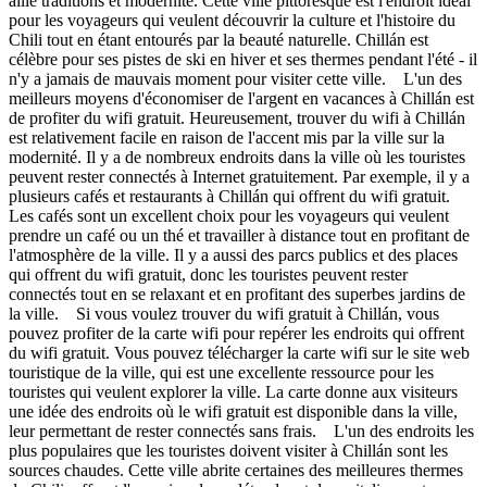
allie traditions et modernité. Cette ville pittoresque est l'endroit idéal
pour les voyageurs qui veulent découvrir la culture et l'histoire du
Chili tout en étant entourés par la beauté naturelle. Chillán est
célèbre pour ses pistes de ski en hiver et ses thermes pendant l'été - il
n'y a jamais de mauvais moment pour visiter cette ville. L'un des
meilleurs moyens d'économiser de l'argent en vacances à Chillán est
de profiter du wifi gratuit. Heureusement, trouver du wifi à Chillán
est relativement facile en raison de l'accent mis par la ville sur la
modernité. Il y a de nombreux endroits dans la ville où les touristes
peuvent rester connectés à Internet gratuitement. Par exemple, il y a
plusieurs cafés et restaurants à Chillán qui offrent du wifi gratuit.
Les cafés sont un excellent choix pour les voyageurs qui veulent
prendre un café ou un thé et travailler à distance tout en profitant de
l'atmosphère de la ville. Il y a aussi des parcs publics et des places
qui offrent du wifi gratuit, donc les touristes peuvent rester
connectés tout en se relaxant et en profitant des superbes jardins de
la ville. Si vous voulez trouver du wifi gratuit à Chillán, vous
pouvez profiter de la carte wifi pour repérer les endroits qui offrent
du wifi gratuit. Vous pouvez télécharger la carte wifi sur le site web
touristique de la ville, qui est une excellente ressource pour les
touristes qui veulent explorer la ville. La carte donne aux visiteurs
une idée des endroits où le wifi gratuit est disponible dans la ville,
leur permettant de rester connectés sans frais. L'un des endroits les
plus populaires que les touristes doivent visiter à Chillán sont les
sources chaudes. Cette ville abrite certaines des meilleures thermes