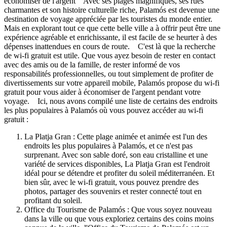
économiser de l'argent Avec ses plages magnifiques, ses rues
charmantes et son histoire culturelle riche, Palamós est devenue une
destination de voyage appréciée par les touristes du monde entier.
Mais en explorant tout ce que cette belle ville a à offrir peut être une
expérience agréable et enrichissante, il est facile de se heurter à des
dépenses inattendues en cours de route. C'est là que la recherche
de wi-fi gratuit est utile. Que vous ayez besoin de rester en contact
avec des amis ou de la famille, de rester informé de vos
responsabilités professionnelles, ou tout simplement de profiter de
divertissements sur votre appareil mobile, Palamós propose du wi-fi
gratuit pour vous aider à économiser de l'argent pendant votre
voyage. Ici, nous avons compilé une liste de certains des endroits
les plus populaires à Palamós où vous pouvez accéder au wi-fi
gratuit :
La Platja Gran : Cette plage animée et animée est l'un des
endroits les plus populaires à Palamós, et ce n'est pas
surprenant. Avec son sable doré, son eau cristalline et une
variété de services disponibles, La Platja Gran est l'endroit
idéal pour se détendre et profiter du soleil méditerranéen. Et
bien sûr, avec le wi-fi gratuit, vous pouvez prendre des
photos, partager des souvenirs et rester connecté tout en
profitant du soleil.
Office du Tourisme de Palamós : Que vous soyez nouveau
dans la ville ou que vous exploriez certains des coins moins