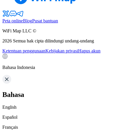
Peta online
Blog
Pusat bantuan
WiFi Map LLC ©
2026
Semua hak cipta dilindungi undang-undang
Ketentuan penggunaan
Kebijakan privasi
Hapus akun
Bahasa Indonesia
Bahasa
English
Español
Français