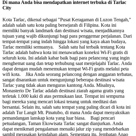
Di mana Anda bisa mendapatkan internet terbuka di Tarlac
City
Kota Tarlac, dikenal sebagai "Pusat Keragaman di Luzon Tengah,"
adalah salah satu kota paling bersejarah di Filipina. Kota ini
memiliki banyak landmark dan destinasi wisata, menjadikannya
tujuan yang wajib dikunjungi bagi para penggemar perjalanan. Dari
tempat-tempat yang indah hingga lokasi yang kaya akan budaya,
Tarlac memiliki semuanya. Salah satu hal terbaik tentang Kota
Tarlac adalah bahwa kota ini menawarkan koneksi Wi-Fi gratis di
seluruh kota. Ini adalah kabar baik bagi para pelancong yang ingin
menghemat uang dan tetap terhubung saat menjelajahi Tarlac. Anda
dapat dengan mudah menemukan tempat Wi-Fi gratis melalui peta
wifi kota. Jika Anda seorang pelancong dengan anggaran terbatas,
sangat disarankan untuk mengunjungi beberapa destinasi wisata
Tarlac yang tidak akan menguras kantong Anda. Misalnya,
Monasterio De Tarlac adalah destinasi ziarah agama gratis yang
terletak 1.000 kaki di atas permukaan laut. Tempat ini sempurna
bagi mereka yang mencari lokasi tenang untuk meditasi dan
bersantai. Selain itu, salah satu tempat yang paling dicari di kota ini
adalah Tur Langit Mt. Pinatubo, di mana Anda dapat menyaksikan
pemandangan lanskap kota yang luar biasa. Bagi pencari
petualangan, Taman Ekowisata Tarlac sangat dianjurkan. Anda
dapat menikmati pengalaman menaiki jalur zip yang mendebarkan
sambil merasakan keindahan alam. Sementara itu, Jembatan Anao