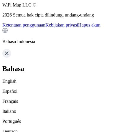
WiFi Map LLC ©
2026
Semua hak cipta dilindungi undang-undang
Ketentuan penggunaan
Kebijakan privasi
Hapus akun
Bahasa Indonesia
Bahasa
English
Español
Français
Italiano
Português
Deutsch