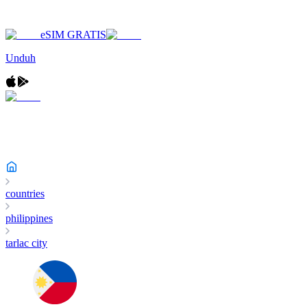
eSIM GRATIS
Unduh
countries
philippines
tarlac city