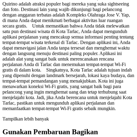
Quirino adalah atraksi populer bagi mereka yang suka sightseeing
dan foto. Destinasi lain yang wajib dikunjungi bagi pelancong
dengan anggaran terbatas adalah Kompleks Olahraga Jose V. Yap,
di mana Anda dapat menikmati berbagai aktivitas luar ruangan
secara gratis. Untuk memastikan bahwa Anda tidak melewatkan
satu pun destinasi wisata di Kota Tarlac, Anda dapat mengunduh
aplikasi perjalanan yang mencakup semua informasi penting tentang
tempat-tempat wisata terkenal di Tarlac. Dengan aplikasi ini, Anda
dapat menavigasi jalan Anda tanpa tersesat dan menghemat waktu
dengan langsung menuju destinasi paling populer. Aplikasi ini
adalah alat yang sangat baik untuk merencanakan rencana
perjalanan Anda di Tarlac dan menemukan tempat-tempat Wi-Fi
gratis di dalam kota. Singkatnya, Kota Tarlac adalah tujuan indah
yang dipenuhi dengan landmark bersejarah, lokasi kaya budaya, dan
tempat-tempat pemandangan yang menakjubkan. Kota ini juga
menawarkan koneksi Wi-Fi gratis, yang sangat baik bagi para
pelancong yang ingin menghemat uang dan tetap terhubung saat
menjelajahi kota. Jadi, jika Anda berencana untuk menjelajahi Kota
Tarlac, pastikan untuk mengunduh aplikasi perjalanan dan
memanfaatkan tempat-tempat Wi-Fi gratis sebaik mungkin.
Tampilkan lebih banyak
Gunakan Pembaruan Bagikan