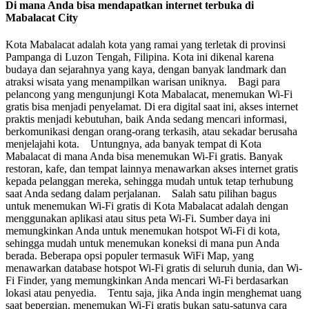
Di mana Anda bisa mendapatkan internet terbuka di
Mabalacat City
Kota Mabalacat adalah kota yang ramai yang terletak di provinsi
Pampanga di Luzon Tengah, Filipina. Kota ini dikenal karena
budaya dan sejarahnya yang kaya, dengan banyak landmark dan
atraksi wisata yang menampilkan warisan uniknya. Bagi para
pelancong yang mengunjungi Kota Mabalacat, menemukan Wi-Fi
gratis bisa menjadi penyelamat. Di era digital saat ini, akses internet
praktis menjadi kebutuhan, baik Anda sedang mencari informasi,
berkomunikasi dengan orang-orang terkasih, atau sekadar berusaha
menjelajahi kota. Untungnya, ada banyak tempat di Kota
Mabalacat di mana Anda bisa menemukan Wi-Fi gratis. Banyak
restoran, kafe, dan tempat lainnya menawarkan akses internet gratis
kepada pelanggan mereka, sehingga mudah untuk tetap terhubung
saat Anda sedang dalam perjalanan. Salah satu pilihan bagus
untuk menemukan Wi-Fi gratis di Kota Mabalacat adalah dengan
menggunakan aplikasi atau situs peta Wi-Fi. Sumber daya ini
memungkinkan Anda untuk menemukan hotspot Wi-Fi di kota,
sehingga mudah untuk menemukan koneksi di mana pun Anda
berada. Beberapa opsi populer termasuk WiFi Map, yang
menawarkan database hotspot Wi-Fi gratis di seluruh dunia, dan Wi-
Fi Finder, yang memungkinkan Anda mencari Wi-Fi berdasarkan
lokasi atau penyedia. Tentu saja, jika Anda ingin menghemat uang
saat bepergian, menemukan Wi-Fi gratis bukan satu-satunya cara