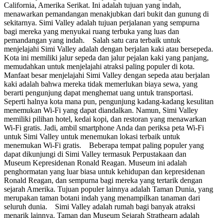
California, Amerika Serikat. Ini adalah tujuan yang indah,
menawarkan pemandangan menakjubkan dari bukit dan gunung di
sekitarnya. Simi Valley adalah tujuan perjalanan yang sempurna
bagi mereka yang menyukai ruang terbuka yang luas dan
pemandangan yang indah. Salah satu cara terbaik untuk
menjelajahi Simi Valley adalah dengan berjalan kaki atau bersepeda.
Kota ini memiliki jalur sepeda dan jalur pejalan kaki yang panjang,
memudahkan untuk menjelajahi atraksi paling populer di kota.
Manfaat besar menjelajahi Simi Valley dengan sepeda atau berjalan
kaki adalah bahwa mereka tidak memerlukan biaya sewa, yang
berarti pengunjung dapat menghemat uang untuk transportasi.
Seperti halnya kota mana pun, pengunjung kadang-kadang kesulitan
menemukan Wi-Fi yang dapat diandalkan. Namun, Simi Valley
memiliki pilihan hotel, kedai kopi, dan restoran yang menawarkan
Wi-Fi gratis. Jadi, ambil smartphone Anda dan periksa peta Wi-Fi
untuk Simi Valley untuk menemukan lokasi terbaik untuk
menemukan Wi-Fi gratis. Beberapa tempat paling populer yang
dapat dikunjungi di Simi Valley termasuk Perpustakaan dan
Museum Kepresidenan Ronald Reagan. Museum ini adalah
penghormatan yang luar biasa untuk kehidupan dan kepresidenan
Ronald Reagan, dan sempurna bagi mereka yang tertarik dengan
sejarah Amerika. Tujuan populer lainnya adalah Taman Dunia, yang
merupakan taman botani indah yang menampilkan tanaman dari
seluruh dunia. Simi Valley adalah rumah bagi banyak atraksi
menarik lainnya. Taman dan Museum Sejarah Strathearn adalah