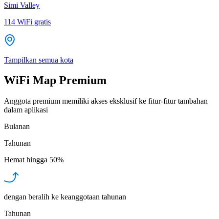
Simi Valley
114
WiFi gratis
Tampilkan semua kota
WiFi Map Premium
Anggota premium memiliki akses eksklusif ke fitur-fitur tambahan
dalam aplikasi
Bulanan
Tahunan
Hemat hingga
50%
dengan beralih ke keanggotaan tahunan
Tahunan