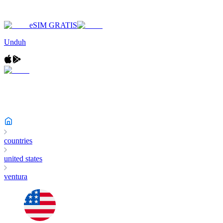
eSIM GRATIS
Unduh
countries
united states
ventura