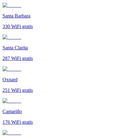
Santa Barbara
330
WiFi gratis
Santa Clarita
287
WiFi gratis
Oxnard
251
WiFi gratis
Camarillo
176
WiFi gratis