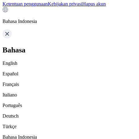
Ketentuan penggunaan
Kebijakan privasi
Hapus akun
Bahasa Indonesia
Bahasa
English
Español
Français
Italiano
Português
Deutsch
Türkçe
Bahasa Indonesia