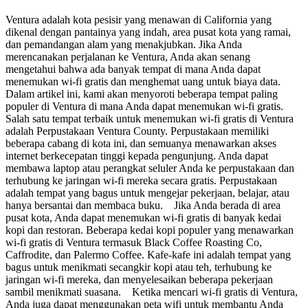
Ventura adalah kota pesisir yang menawan di California yang
dikenal dengan pantainya yang indah, area pusat kota yang ramai,
dan pemandangan alam yang menakjubkan. Jika Anda
merencanakan perjalanan ke Ventura, Anda akan senang
mengetahui bahwa ada banyak tempat di mana Anda dapat
menemukan wi-fi gratis dan menghemat uang untuk biaya data.
Dalam artikel ini, kami akan menyoroti beberapa tempat paling
populer di Ventura di mana Anda dapat menemukan wi-fi gratis.
Salah satu tempat terbaik untuk menemukan wi-fi gratis di Ventura
adalah Perpustakaan Ventura County. Perpustakaan memiliki
beberapa cabang di kota ini, dan semuanya menawarkan akses
internet berkecepatan tinggi kepada pengunjung. Anda dapat
membawa laptop atau perangkat seluler Anda ke perpustakaan dan
terhubung ke jaringan wi-fi mereka secara gratis. Perpustakaan
adalah tempat yang bagus untuk mengejar pekerjaan, belajar, atau
hanya bersantai dan membaca buku. Jika Anda berada di area
pusat kota, Anda dapat menemukan wi-fi gratis di banyak kedai
kopi dan restoran. Beberapa kedai kopi populer yang menawarkan
wi-fi gratis di Ventura termasuk Black Coffee Roasting Co,
Caffrodite, dan Palermo Coffee. Kafe-kafe ini adalah tempat yang
bagus untuk menikmati secangkir kopi atau teh, terhubung ke
jaringan wi-fi mereka, dan menyelesaikan beberapa pekerjaan
sambil menikmati suasana. Ketika mencari wi-fi gratis di Ventura,
Anda juga dapat menggunakan peta wifi untuk membantu Anda