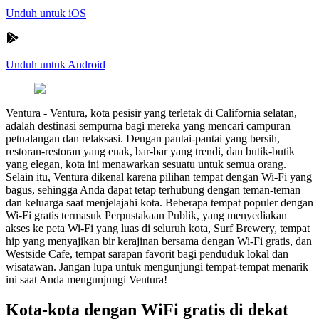
Unduh untuk iOS
Unduh untuk Android
Ventura
-
Ventura, kota pesisir yang terletak di California selatan,
adalah destinasi sempurna bagi mereka yang mencari campuran
petualangan dan relaksasi. Dengan pantai-pantai yang bersih,
restoran-restoran yang enak, bar-bar yang trendi, dan butik-butik
yang elegan, kota ini menawarkan sesuatu untuk semua orang.
Selain itu, Ventura dikenal karena pilihan tempat dengan Wi-Fi yang
bagus, sehingga Anda dapat tetap terhubung dengan teman-teman
dan keluarga saat menjelajahi kota. Beberapa tempat populer dengan
Wi-Fi gratis termasuk Perpustakaan Publik, yang menyediakan
akses ke peta Wi-Fi yang luas di seluruh kota, Surf Brewery, tempat
hip yang menyajikan bir kerajinan bersama dengan Wi-Fi gratis, dan
Westside Cafe, tempat sarapan favorit bagi penduduk lokal dan
wisatawan. Jangan lupa untuk mengunjungi tempat-tempat menarik
ini saat Anda mengunjungi Ventura!
Kota-kota dengan WiFi gratis di dekat