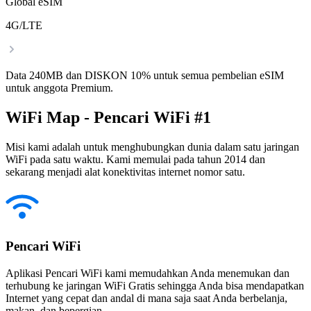
Global eSIM
4G/LTE
Data 240MB dan DISKON 10% untuk semua pembelian eSIM
untuk anggota Premium.
WiFi Map - Pencari WiFi #1
Misi kami adalah untuk menghubungkan dunia dalam satu jaringan
WiFi pada satu waktu. Kami memulai pada tahun 2014 dan
sekarang menjadi alat konektivitas internet nomor satu.
Pencari WiFi
Aplikasi Pencari WiFi kami memudahkan Anda menemukan dan
terhubung ke jaringan WiFi Gratis sehingga Anda bisa mendapatkan
Internet yang cepat dan andal di mana saja saat Anda berbelanja,
makan, dan bepergian.