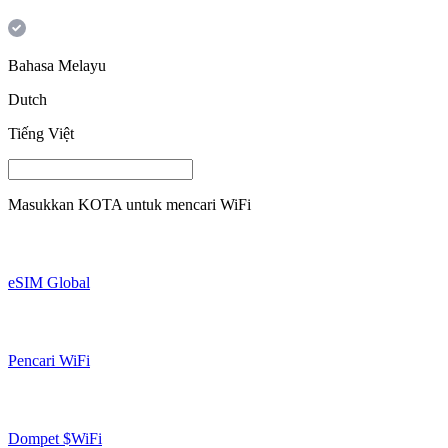
Bahasa Melayu
Dutch
Tiếng Việt
Masukkan
KOTA
untuk mencari WiFi
eSIM Global
Pencari WiFi
Dompet $WiFi