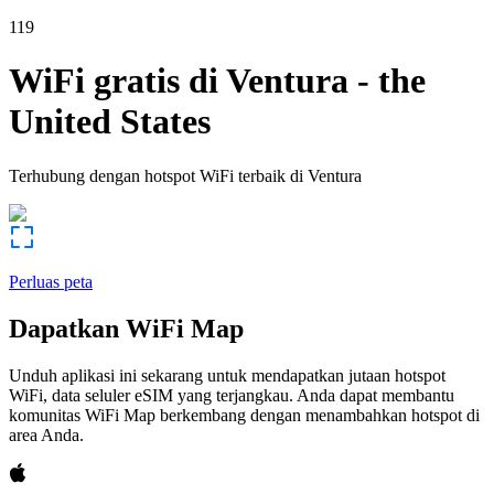
119
WiFi gratis di
Ventura
-
the
United States
Terhubung dengan hotspot WiFi terbaik di
Ventura
Perluas peta
Dapatkan WiFi Map
Unduh aplikasi ini sekarang untuk mendapatkan jutaan hotspot
WiFi, data seluler eSIM yang terjangkau. Anda dapat membantu
komunitas WiFi Map berkembang dengan menambahkan hotspot di
area Anda.