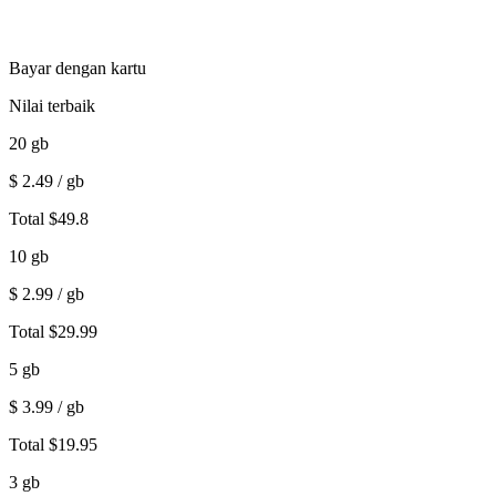
Bayar dengan kartu
Nilai terbaik
20
gb
$
2.49
/ gb
Total
$
49.8
10
gb
$
2.99
/ gb
Total
$
29.99
5
gb
$
3.99
/ gb
Total
$
19.95
3
gb