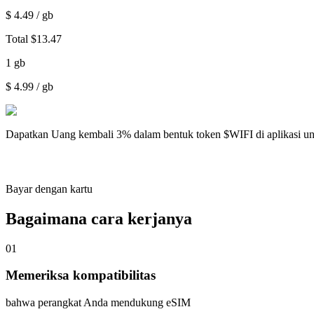
$
4.49
/ gb
Total
$
13.47
1
gb
$
4.99
/ gb
Dapatkan
Uang kembali 3%
dalam bentuk token $WIFI di aplikasi u
Bayar dengan kartu
Bagaimana cara kerjanya
01
Memeriksa kompatibilitas
bahwa perangkat Anda mendukung eSIM