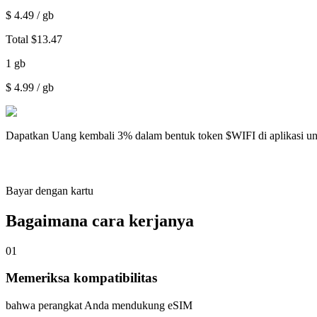
$
4.49
/ gb
Total
$
13.47
1
gb
$
4.99
/ gb
Dapatkan
Uang kembali 3%
dalam bentuk token $WIFI di aplikasi u
Bayar dengan kartu
Bagaimana cara kerjanya
01
Memeriksa kompatibilitas
bahwa perangkat Anda mendukung eSIM