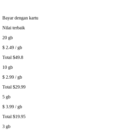
Bayar dengan kartu
Nilai terbaik
20
gb
$
2.49
/ gb
Total
$
49.8
10
gb
$
2.99
/ gb
Total
$
29.99
5
gb
$
3.99
/ gb
Total
$
19.95
3
gb