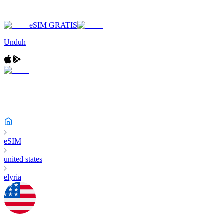
eSIM GRATIS
Unduh
eSIM
united states
elyria