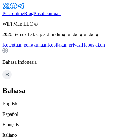
Peta online
Blog
Pusat bantuan
WiFi Map LLC ©
2026
Semua hak cipta dilindungi undang-undang
Ketentuan penggunaan
Kebijakan privasi
Hapus akun
Bahasa Indonesia
Bahasa
English
Español
Français
Italiano