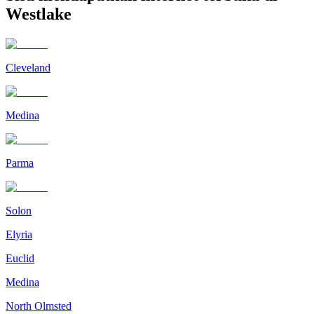
Westlake
Cleveland
Medina
Parma
Solon
Elyria
Euclid
Medina
North Olmsted