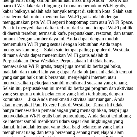
menghemat uang sambil menikmati masa inap Anda! Jika Anda
baru di Westlake dan bingung di mana menemukan Wi-Fi gratis,
kabar baiknya adalah ada banyak tempat di seluruh kota. Salah satu
cara termudah untuk menemukan Wi-Fi gratis adalah dengan
menggunakan peta Wi-Fi seperti hotspotmap.com atau Wi-Fi Space.
Peta ini menyediakan daftar terbaru dari semua tempat Wi-Fi publik
di daerah tersebut, termasuk kafe, perpustakaan, restoran, dan taman
umum. Dengan sumber daya ini, Anda dapat dengan mudah
menemukan Wi-Fi yang sesuai dengan kebutuhan Anda tanpa
menguras kantong. Salah satu tempat paling populer di Westlake
di mana Anda dapat menemukan Wi-Fi gratis adalah di
Perpustakaan Desa Westlake. Perpustakaan ini tidak hanya
menawarkan Wi-Fi gratis, tetapi juga memiliki berbagai buku,
majalah, dan materi lain yang dapat Anda pinjam. Ini adalah tempat
yang sangat baik untuk bersantai, menjelajahi internet, atau
menyelesaikan pekerjaan sambil menikmati suasana yang tenang.
Selain itu, perpustakaan ini memiliki berbagai program dan aktivitas
yang sempurna untuk pelancong yang ingin terhubung dengan
komunitas. Jika Anda menikmati aktivitas luar ruangan, Anda
akan menyukai Paul Revere Park di Westlake. Taman ini tidak
hanya menawarkan pemandangan yang menakjubkan, tetapi juga
menyediakan Wi-Fi gratis bagi pengunjung. Anda dapat terhubung
ke internet sambil menikmati udara segar dan lingkungan yang
damai. Ini adalah tempat yang ideal bagi pelancong yang ingin
menghemat uang dan tetap bersenang-senang menjelajahi alam