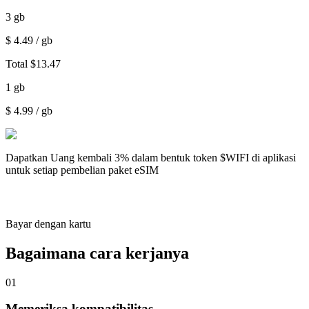
3
gb
$
4.49
/ gb
Total
$
13.47
1
gb
$
4.99
/ gb
Dapatkan
Uang kembali 3%
dalam bentuk token $WIFI di aplikasi
untuk setiap pembelian paket eSIM
Bayar dengan kartu
Bagaimana cara kerjanya
01
Memeriksa kompatibilitas