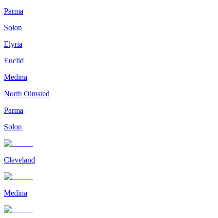
Parma
Solon
Elyria
Euclid
Medina
North Olmsted
Parma
Solon
Cleveland
Medina