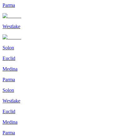
Parma
Westlake
Solon
Euclid
Medina
Parma
Solon
Westlake
Euclid
Medina
Parma