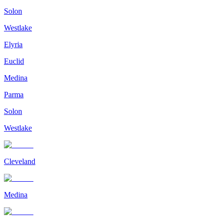
Solon
Westlake
Elyria
Euclid
Medina
Parma
Solon
Westlake
Cleveland
Medina