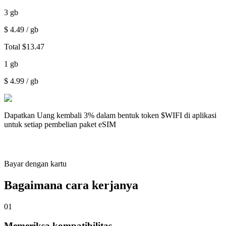
3
gb
$
4.49
/ gb
Total
$
13.47
1
gb
$
4.99
/ gb
Dapatkan
Uang kembali 3%
dalam bentuk token $WIFI di aplikasi
untuk setiap pembelian paket eSIM
Bayar dengan kartu
Bagaimana cara kerjanya
01
Memeriksa kompatibilitas