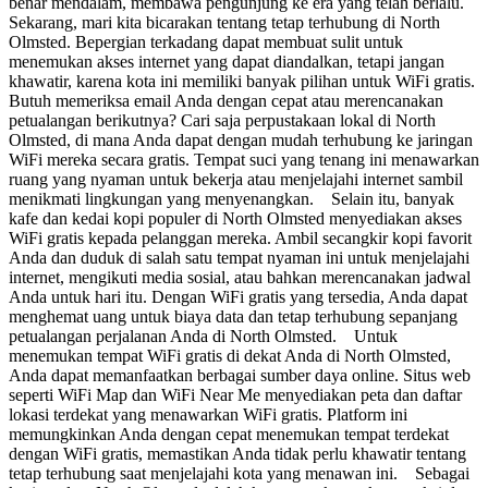
benar mendalam, membawa pengunjung ke era yang telah berlalu.
Sekarang, mari kita bicarakan tentang tetap terhubung di North
Olmsted. Bepergian terkadang dapat membuat sulit untuk
menemukan akses internet yang dapat diandalkan, tetapi jangan
khawatir, karena kota ini memiliki banyak pilihan untuk WiFi gratis.
Butuh memeriksa email Anda dengan cepat atau merencanakan
petualangan berikutnya? Cari saja perpustakaan lokal di North
Olmsted, di mana Anda dapat dengan mudah terhubung ke jaringan
WiFi mereka secara gratis. Tempat suci yang tenang ini menawarkan
ruang yang nyaman untuk bekerja atau menjelajahi internet sambil
menikmati lingkungan yang menyenangkan. Selain itu, banyak
kafe dan kedai kopi populer di North Olmsted menyediakan akses
WiFi gratis kepada pelanggan mereka. Ambil secangkir kopi favorit
Anda dan duduk di salah satu tempat nyaman ini untuk menjelajahi
internet, mengikuti media sosial, atau bahkan merencanakan jadwal
Anda untuk hari itu. Dengan WiFi gratis yang tersedia, Anda dapat
menghemat uang untuk biaya data dan tetap terhubung sepanjang
petualangan perjalanan Anda di North Olmsted. Untuk
menemukan tempat WiFi gratis di dekat Anda di North Olmsted,
Anda dapat memanfaatkan berbagai sumber daya online. Situs web
seperti WiFi Map dan WiFi Near Me menyediakan peta dan daftar
lokasi terdekat yang menawarkan WiFi gratis. Platform ini
memungkinkan Anda dengan cepat menemukan tempat terdekat
dengan WiFi gratis, memastikan Anda tidak perlu khawatir tentang
tetap terhubung saat menjelajahi kota yang menawan ini. Sebagai