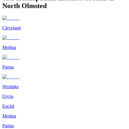
North Olmsted
Cleveland
Medina
Parma
Westlake
Elyria
Euclid
Medina
Parma