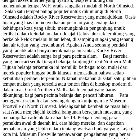
dengan akses internet yang nyaman, tetap terhubung dan
menemukan tempat WiFi gratis sangatlah mudah di North Olmsted.
Salah satu tempat paling populer untuk dikunjungi di North
Olmsted adalah Rocky River Reservation yang menakjubkan. Oasis
hijau yang luas ini menyediakan pelarian yang tenang dari
kehidupan kota yang sibuk, memungkinkan pengunjung untuk
terlibat dalam keindahan alam. Jelajahi jalur-jalur tak terhitung yang
berkelok-kelok melalui hutan lebat, di samping sungai yang tenang
dan air terjun yang tersembunyi. Apakah Anda seorang pendaki
yang fanatik atau hanya menikmati jalan santai, Rocky River
Reservation adalah surga bagi para pecinta alam. Bagi mereka
yang mencari sedikit terapi belanja, kunjungi Great Northern Mall.
Tujuan belanja terkemuka ini memiliki berbagai toko, mulai dari
merek populer hingga butik khusus, memastikan bahwa setiap
kebutuhan pembeli terpenuhi. Nikmati makanan di salah satu pilihan
tempat makan yang tersedia atau tonton film di bioskop modern di
dalam mal. Great Northern Mall adalah tempat yang harus
dikunjungi bagi para pecinta belanja dan pencari hiburan. Para
penggemar sejarah akan senang dengan kunjungan ke Museum
Frostville di North Olmsted. Melangkahlah kembali ke masa lalu
saat Anda menjelajahi koleksi bangunan bersejarah museum, yang
menampilkan artefak dari abad ke-19. Pelajari tentang para
pemukim awal di daerah ini, cara hidup mereka, dan dapatkan
pemahaman yang lebih dalam tentang warisan budaya yang kaya di
kota ini. Museum Frostville menawarkan pengalaman yang benar-