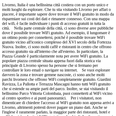
Livorno, Italia è una bellissima città costiera con un porto unico e
molti luoghi da esplorare. Che tu stia visitando Livorno per affari o
piacere, è importante sapere dove trovare il WiFi gratuito in modo da
risparmiare sui costi dei dati e rimanere connesso. Con una mappa
del wifi, è facile individuare i punti di accesso gratuiti in tutta la
città. Nella parte centrale della città, ci sono diverse aree pubbliche
dove è possibile trovare WiFi gratuito. Ad esempio, il lungomare è
un ottimo posto per connettersi, poiché è possibile trovare WiFi
gratuito vicino all'iconico complesso del XVI secolo della Fortezza
Nuova. Inoltre, ci sono molti caffè e ristoranti in centro che offrono
accesso gratuito sia all'interno che all'esterno. In particolare, la
Piazza Grande è particolarmente nota per avere WiFi gratuito. La
popolare piazza centrale situata appena fuori dalla storica via
principale di Livorno spesso ha persone che si fermano per
controllare le loro email o navigare su internet. Se vuoi esplorare
davvero la zona e trovare gemme nascoste, ci sono anche molti
parchi livornesi che offrono WiFi completamente gratuito. Giardini
Ravizza, La Pallotta e Terrazza Mascagni hanno tutti WiFi gratuito
che si estende su ampie parti del parco. Inoltre, se stai visitando il
bellissimo Parco Vittoria Colombaia, puoi connetterti al WiFi vicino
al centro sportivo e ai punti panoramici. Per i visitatori, non
dimenticare di chiedere l'accesso al WiFi gratuito non appena arrivi a
Livorno, altrimenti potresti dover pagare un piano dati. Anche se
l'inglese è raramente parlato, la maggior parte dei ristoranti, hotel e