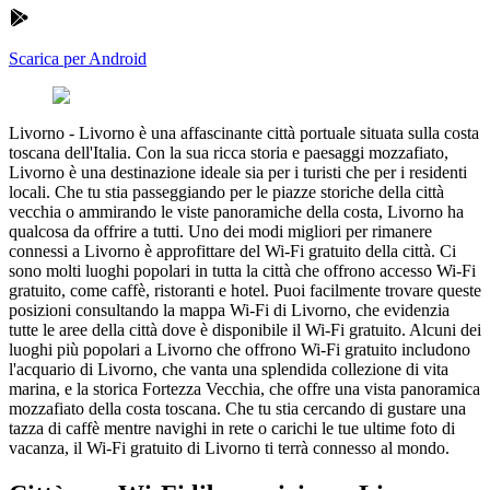
Scarica per Android
Livorno
-
Livorno è una affascinante città portuale situata sulla costa
toscana dell'Italia. Con la sua ricca storia e paesaggi mozzafiato,
Livorno è una destinazione ideale sia per i turisti che per i residenti
locali. Che tu stia passeggiando per le piazze storiche della città
vecchia o ammirando le viste panoramiche della costa, Livorno ha
qualcosa da offrire a tutti. Uno dei modi migliori per rimanere
connessi a Livorno è approfittare del Wi-Fi gratuito della città. Ci
sono molti luoghi popolari in tutta la città che offrono accesso Wi-Fi
gratuito, come caffè, ristoranti e hotel. Puoi facilmente trovare queste
posizioni consultando la mappa Wi-Fi di Livorno, che evidenzia
tutte le aree della città dove è disponibile il Wi-Fi gratuito. Alcuni dei
luoghi più popolari a Livorno che offrono Wi-Fi gratuito includono
l'acquario di Livorno, che vanta una splendida collezione di vita
marina, e la storica Fortezza Vecchia, che offre una vista panoramica
mozzafiato della costa toscana. Che tu stia cercando di gustare una
tazza di caffè mentre navighi in rete o carichi le tue ultime foto di
vacanza, il Wi-Fi gratuito di Livorno ti terrà connesso al mondo.