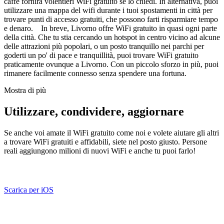
caffè fornirà volentieri WiFi gratuito se lo chiedi. In alternativa, puoi
utilizzare una mappa del wifi durante i tuoi spostamenti in città per
trovare punti di accesso gratuiti, che possono farti risparmiare tempo
e denaro. In breve, Livorno offre WiFi gratuito in quasi ogni parte
della città. Che tu stia cercando un hotspot in centro vicino ad alcune
delle attrazioni più popolari, o un posto tranquillo nei parchi per
goderti un po' di pace e tranquillità, puoi trovare WiFi gratuito
praticamente ovunque a Livorno. Con un piccolo sforzo in più, puoi
rimanere facilmente connesso senza spendere una fortuna.
Mostra di più
Utilizzare, condividere, aggiornare
Se anche voi amate il WiFi gratuito come noi e volete aiutare gli altri
a trovare WiFi gratuiti e affidabili, siete nel posto giusto. Persone
reali aggiungono milioni di nuovi WiFi e anche tu puoi farlo!
Scarica per iOS