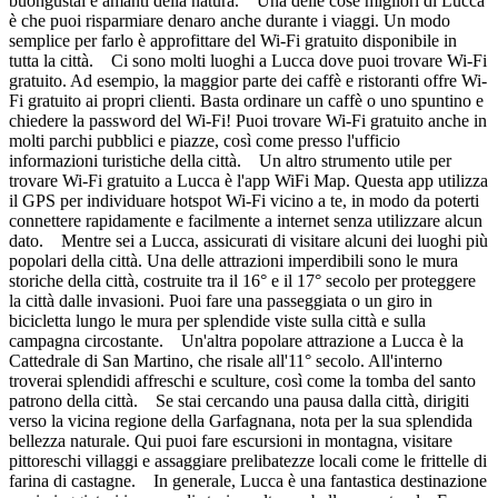
buongustai e amanti della natura. Una delle cose migliori di Lucca
è che puoi risparmiare denaro anche durante i viaggi. Un modo
semplice per farlo è approfittare del Wi-Fi gratuito disponibile in
tutta la città. Ci sono molti luoghi a Lucca dove puoi trovare Wi-Fi
gratuito. Ad esempio, la maggior parte dei caffè e ristoranti offre Wi-
Fi gratuito ai propri clienti. Basta ordinare un caffè o uno spuntino e
chiedere la password del Wi-Fi! Puoi trovare Wi-Fi gratuito anche in
molti parchi pubblici e piazze, così come presso l'ufficio
informazioni turistiche della città. Un altro strumento utile per
trovare Wi-Fi gratuito a Lucca è l'app WiFi Map. Questa app utilizza
il GPS per individuare hotspot Wi-Fi vicino a te, in modo da poterti
connettere rapidamente e facilmente a internet senza utilizzare alcun
dato. Mentre sei a Lucca, assicurati di visitare alcuni dei luoghi più
popolari della città. Una delle attrazioni imperdibili sono le mura
storiche della città, costruite tra il 16° e il 17° secolo per proteggere
la città dalle invasioni. Puoi fare una passeggiata o un giro in
bicicletta lungo le mura per splendide viste sulla città e sulla
campagna circostante. Un'altra popolare attrazione a Lucca è la
Cattedrale di San Martino, che risale all'11° secolo. All'interno
troverai splendidi affreschi e sculture, così come la tomba del santo
patrono della città. Se stai cercando una pausa dalla città, dirigiti
verso la vicina regione della Garfagnana, nota per la sua splendida
bellezza naturale. Qui puoi fare escursioni in montagna, visitare
pittoreschi villaggi e assaggiare prelibatezze locali come le frittelle di
farina di castagne. In generale, Lucca è una fantastica destinazione