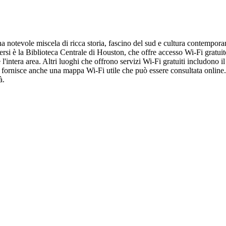
na notevole miscela di ricca storia, fascino del sud e cultura contempora
ersi è la Biblioteca Centrale di Houston, che offre accesso Wi-Fi gratui
re l'intera area. Altri luoghi che offrono servizi Wi-Fi gratuiti includon
ornisce anche una mappa Wi-Fi utile che può essere consultata online. 
à.