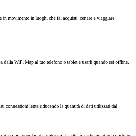
e in movimento in luoghi che fai acquisti, cenare e viaggiare.
ea dalla WiFi Map al tuo telefono o tablet e usarli quando sei offline.
u connessioni lente riducendo la quantità di dati utilizzati dal
 attrazioni popolari da esplorare. La città è anche un ottimo posto in