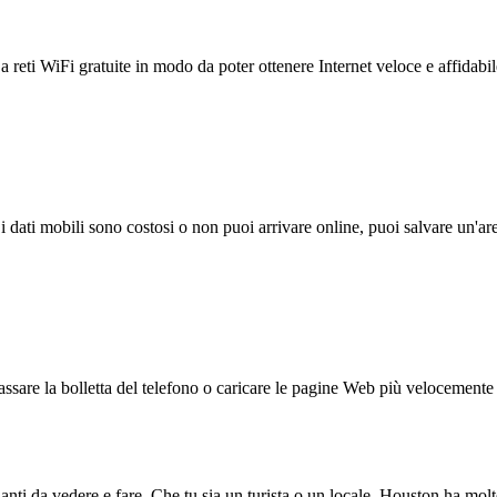
reti WiFi gratuite in modo da poter ottenere Internet veloce e affidabil
 i dati mobili sono costosi o non puoi arrivare online, puoi salvare un'ar
ssare la bolletta del telefono o caricare le pagine Web più velocemente s
ti da vedere e fare. Che tu sia un turista o un locale, Houston ha molte