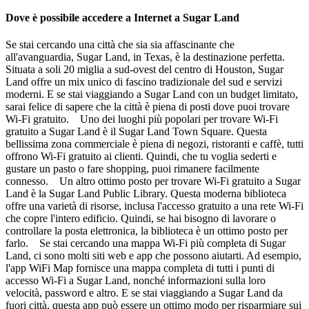
Dove è possibile accedere a Internet a Sugar Land
Se stai cercando una città che sia sia affascinante che
all'avanguardia, Sugar Land, in Texas, è la destinazione perfetta.
Situata a soli 20 miglia a sud-ovest del centro di Houston, Sugar
Land offre un mix unico di fascino tradizionale del sud e servizi
moderni. E se stai viaggiando a Sugar Land con un budget limitato,
sarai felice di sapere che la città è piena di posti dove puoi trovare
Wi-Fi gratuito. Uno dei luoghi più popolari per trovare Wi-Fi
gratuito a Sugar Land è il Sugar Land Town Square. Questa
bellissima zona commerciale è piena di negozi, ristoranti e caffè, tutti
offrono Wi-Fi gratuito ai clienti. Quindi, che tu voglia sederti e
gustare un pasto o fare shopping, puoi rimanere facilmente
connesso. Un altro ottimo posto per trovare Wi-Fi gratuito a Sugar
Land è la Sugar Land Public Library. Questa moderna biblioteca
offre una varietà di risorse, inclusa l'accesso gratuito a una rete Wi-Fi
che copre l'intero edificio. Quindi, se hai bisogno di lavorare o
controllare la posta elettronica, la biblioteca è un ottimo posto per
farlo. Se stai cercando una mappa Wi-Fi più completa di Sugar
Land, ci sono molti siti web e app che possono aiutarti. Ad esempio,
l'app WiFi Map fornisce una mappa completa di tutti i punti di
accesso Wi-Fi a Sugar Land, nonché informazioni sulla loro
velocità, password e altro. E se stai viaggiando a Sugar Land da
fuori città, questa app può essere un ottimo modo per risparmiare sui