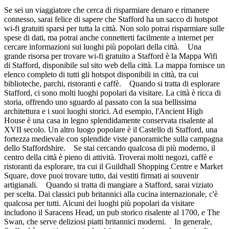
Se sei un viaggiatore che cerca di risparmiare denaro e rimanere
connesso, sarai felice di sapere che Stafford ha un sacco di hotspot
wi-fi gratuiti sparsi per tutta la città. Non solo potrai risparmiare sulle
spese di dati, ma potrai anche connetterti facilmente a internet per
cercare informazioni sui luoghi più popolari della città. Una
grande risorsa per trovare wi-fi gratuito a Stafford è la Mappa Wifi
di Stafford, disponibile sul sito web della città. La mappa fornisce un
elenco completo di tutti gli hotspot disponibili in città, tra cui
biblioteche, parchi, ristoranti e caffè. Quando si tratta di esplorare
Stafford, ci sono molti luoghi popolari da visitare. La città è ricca di
storia, offrendo uno sguardo al passato con la sua bellissima
architettura e i suoi luoghi storici. Ad esempio, l'Ancient High
House è una casa in legno splendidamente conservata risalente al
XVII secolo. Un altro luogo popolare è il Castello di Stafford, una
fortezza medievale con splendide viste panoramiche sulla campagna
dello Staffordshire. Se stai cercando qualcosa di più moderno, il
centro della città è pieno di attività. Troverai molti negozi, caffè e
ristoranti da esplorare, tra cui il Guildhall Shopping Centre e Market
Square, dove puoi trovare tutto, dai vestiti firmati ai souvenir
artigianali. Quando si tratta di mangiare a Stafford, sarai viziato
per scelta. Dai classici pub britannici alla cucina internazionale, c'è
qualcosa per tutti. Alcuni dei luoghi più popolari da visitare
includono il Saracens Head, un pub storico risalente al 1700, e The
Swan, che serve deliziosi piatti britannici moderni. In generale,