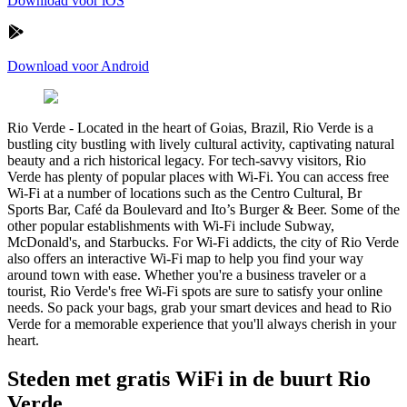
Download voor iOS
Download voor Android
Rio Verde
-
Located in the heart of Goias, Brazil, Rio Verde is a
bustling city bustling with lively cultural activity, captivating natural
beauty and a rich historical legacy. For tech-savvy visitors, Rio
Verde has plenty of popular places with Wi-Fi. You can access free
Wi-Fi at a number of locations such as the Centro Cultural, Br
Sports Bar, Café da Boulevard and Ito’s Burger & Beer. Some of the
other popular establishments with Wi-Fi include Subway,
McDonald's, and Starbucks. For Wi-Fi addicts, the city of Rio Verde
also offers an interactive Wi-Fi map to help you find your way
around town with ease. Whether you're a business traveler or a
tourist, Rio Verde's free Wi-Fi spots are sure to satisfy your online
needs. So pack your bags, grab your smart devices and head to Rio
Verde for a memorable experience that you'll always cherish in your
heart.
Steden met gratis WiFi in de buurt Rio
Verde