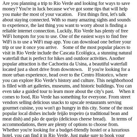
Are you planning a trip to Rio Verde and looking for ways to save
money? You're in luck because we've got some tips that will help
you make the most of your vacation. First things first, let's talk
about staying connected. With so many amazing sights and sounds
to experience, the last thing you want to worry about is finding a
reliable internet connection. Luckily, Rio Verde has plenty of free
WiFi hotspots for you to use. One of the easiest ways to find free
WiFi is to use a WiFi map app. You can download one before your
trip or use it once you arrive. Some of the most popular places to
visit in Rio Verde include the Cascata Ecológica, a stunning natural
waterfall that is perfect for hikes and outdoor activities. Another
popular attraction is the Cachoeira da Usina, a beautiful waterfall
located just a short drive from downtown. If you're looking for a
more urban experience, head over to the Centro Historico, where
you can explore Rio Verde's history and culture. This neighborhood
is filled with art galleries, museums, and historic buildings. You can
even take a guided tour to learn more about the city's past. When it
comes to food, Rio Verde has something for everyone. From street
vendors selling delicious snacks to upscale restaurants serving
gourmet cuisine, you won't go hungry in this city. Some of the most
popular local dishes include feijão tropeiro (a traditional bean and
meat dish) and pão de queijo (delicious cheese bread). In terms of
accommodations, there are plenty of options to choose from.
Whether you're looking for a budget-friendly hostel or a luxurious
hotel, you can find it in Rio Verde. Just make sure to book your