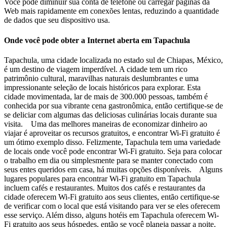
Você pode diminuir sua conta de telefone ou carregar páginas da
Web mais rapidamente em conexões lentas, reduzindo a quantidade
de dados que seu dispositivo usa.
Onde você pode obter a Internet aberta em Tapachula
Tapachula, uma cidade localizada no estado sul de Chiapas, México,
é um destino de viagem imperdível. A cidade tem um rico
patrimônio cultural, maravilhas naturais deslumbrantes e uma
impressionante seleção de locais históricos para explorar. Esta
cidade movimentada, lar de mais de 300.000 pessoas, também é
conhecida por sua vibrante cena gastronômica, então certifique-se de
se deliciar com algumas das deliciosas culinárias locais durante sua
visita. Uma das melhores maneiras de economizar dinheiro ao
viajar é aproveitar os recursos gratuitos, e encontrar Wi-Fi gratuito é
um ótimo exemplo disso. Felizmente, Tapachula tem uma variedade
de locais onde você pode encontrar Wi-Fi gratuito. Seja para colocar
o trabalho em dia ou simplesmente para se manter conectado com
seus entes queridos em casa, há muitas opções disponíveis. Alguns
lugares populares para encontrar Wi-Fi gratuito em Tapachula
incluem cafés e restaurantes. Muitos dos cafés e restaurantes da
cidade oferecem Wi-Fi gratuito aos seus clientes, então certifique-se
de verificar com o local que está visitando para ver se eles oferecem
esse serviço. Além disso, alguns hotéis em Tapachula oferecem Wi-
Fi gratuito aos seus hóspedes, então se você planeja passar a noite,