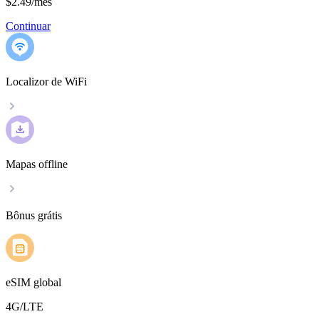
$2.49
/
mês
Continuar
Localizor de WiFi
Mapas offline
Bônus grátis
eSIM global
4G/LTE