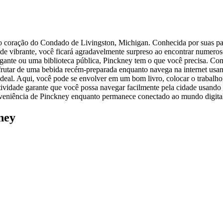
o coração do Condado de Livingston, Michigan. Conhecida por suas pa
dade vibrante, você ficará agradavelmente surpreso ao encontrar numer
gante ou uma biblioteca pública, Pinckney tem o que você precisa. Com
utar de uma bebida recém-preparada enquanto navega na internet usand
ideal. Aqui, você pode se envolver em um bom livro, colocar o trabalh
idade garante que você possa navegar facilmente pela cidade usando 
nveniência de Pinckney enquanto permanece conectado ao mundo digita
ney