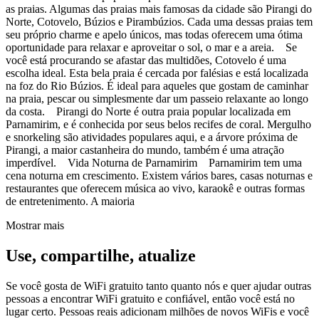
as praias. Algumas das praias mais famosas da cidade são Pirangi do
Norte, Cotovelo, Búzios e Pirambúzios. Cada uma dessas praias tem
seu próprio charme e apelo únicos, mas todas oferecem uma ótima
oportunidade para relaxar e aproveitar o sol, o mar e a areia. Se
você está procurando se afastar das multidões, Cotovelo é uma
escolha ideal. Esta bela praia é cercada por falésias e está localizada
na foz do Rio Búzios. É ideal para aqueles que gostam de caminhar
na praia, pescar ou simplesmente dar um passeio relaxante ao longo
da costa. Pirangi do Norte é outra praia popular localizada em
Parnamirim, e é conhecida por seus belos recifes de coral. Mergulho
e snorkeling são atividades populares aqui, e a árvore próxima de
Pirangi, a maior castanheira do mundo, também é uma atração
imperdível. Vida Noturna de Parnamirim Parnamirim tem uma
cena noturna em crescimento. Existem vários bares, casas noturnas e
restaurantes que oferecem música ao vivo, karaokê e outras formas
de entretenimento. A maioria
Mostrar mais
Use, compartilhe, atualize
Se você gosta de WiFi gratuito tanto quanto nós e quer ajudar outras
pessoas a encontrar WiFi gratuito e confiável, então você está no
lugar certo. Pessoas reais adicionam milhões de novos WiFis e você