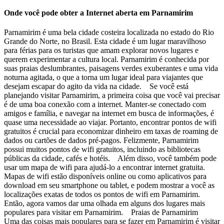
Onde você pode obter a Internet aberta em Parnamirim
Parnamirim é uma bela cidade costeira localizada no estado do Rio
Grande do Norte, no Brasil. Esta cidade é um lugar maravilhoso
para férias para os turistas que amam explorar novos lugares e
querem experimentar a cultura local. Parnamirim é conhecida por
suas praias deslumbrantes, paisagens verdes exuberantes e uma vida
noturna agitada, o que a torna um lugar ideal para viajantes que
desejam escapar do agito da vida na cidade. Se você está
planejando visitar Parnamirim, a primeira coisa que você vai precisar
é de uma boa conexão com a internet. Manter-se conectado com
amigos e família, e navegar na internet em busca de informações, é
quase uma necessidade ao viajar. Portanto, encontrar pontos de wifi
gratuitos é crucial para economizar dinheiro em taxas de roaming de
dados ou cartões de dados pré-pagos. Felizmente, Parnamirim
possui muitos pontos de wifi gratuitos, incluindo as bibliotecas
públicas da cidade, cafés e hotéis. Além disso, você também pode
usar um mapa de wifi para ajudá-lo a encontrar internet gratuita.
Mapas de wifi estão disponíveis online ou como aplicativos para
download em seu smartphone ou tablet, e podem mostrar a você as
localizações exatas de todos os pontos de wifi em Parnamirim.
Então, agora vamos dar uma olhada em alguns dos lugares mais
populares para visitar em Parnamirim. Praias de Parnamirim
Uma das coisas mais populares para se fazer em Parnamirim é visitar