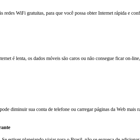
às redes WiFi gratuitas, para que você possa obter Internet rápida e con
nternet é lenta, os dados móveis são caros ou não consegue ficar on-lin
e diminuir sua conta de telefone ou carregar páginas da Web mais ra
rante
e estiver planejando viajar para o Brasil, não se esqueça de adiciona