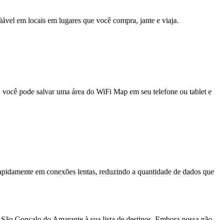
fiável em locais em lugares que você compra, jante e viaja.
e, você pode salvar uma área do WiFi Map em seu telefone ou tablet e
pidamente em conexões lentas, reduzindo a quantidade de dados que
r São Gonçalo do Amarante à sua lista de destinos. Embora possa não