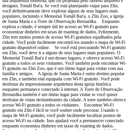
sua arquitetura moderna, que foi projetada pelo famoso arquiteto e
designer, Tomáš Baťa. Se você está planejando viajar para Zlin,
você definitivamente deve explorar alguns de seus lugares mais
populares, incluindo o Memorial Tomáš Baťa, o Zlin Zoo, a Igreja
de Santa Maria e a Torre de Observação Bernardka. Enquanto
explora a cidade, é sempre útil ter acesso ao Wi-Fi gratuito para
economizar dinheiro em taxas de roaming de dados. Felizmente,
Zlin tem muitos pontos de acesso Wi-Fi gratuitos espalhados pela
cidade. Você pode facilmente encontrá-los usando o mapa de Wi-Fi
gratuito disponível online. Se você está procurando Wi-Fi gratuito
em Zlin, você deve ir a alguns de seus lugares mais populares. O
Memorial Tomáš Baťa é um desses lugares, e oferece acesso Wi-Fi
gratuito a todos os seus visitantes. Você também pode encontrar Wi-
Fi gratuito no Zlin Zoo, que é um ótimo lugar para visitar com sua
família e amigos. A Igreja de Santa Maria é outro destino popular
em Zlin, e também está equipada com Wi-Fi gratuito. Você pode
desfrutar da impressionante arquitetura desta igreja histórica
enquanto permanece conectado à internet. A Torre de Observação
Bernardka também é um ótimo lugar para visitar se você quiser
desfrutar de vistas deslumbrantes da cidade. A torre também oferece
acesso Wi-Fi gratuito a todos os visitantes. Encontrar Wi-Fi
gratuito em Zlin é fácil se você souber onde procurar. Usando o
mapa de Wi-Fi gratuito, você pode facilmente localizar pontos de
acesso Wi-Fi na cidade. Isso ajudará você a permanecer conectado
enquanto economiza dinheiro em taxas de roaming de dados.