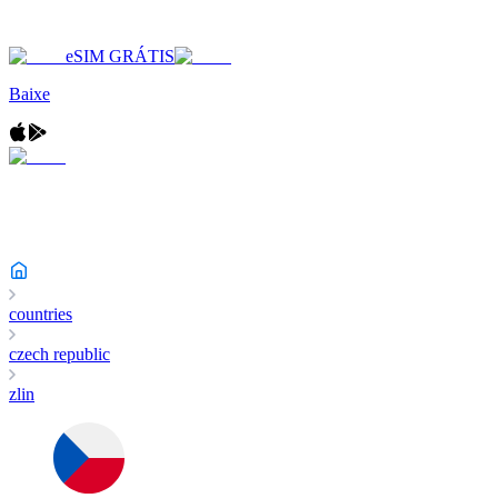
eSIM GRÁTIS
Baixe
countries
czech republic
zlin