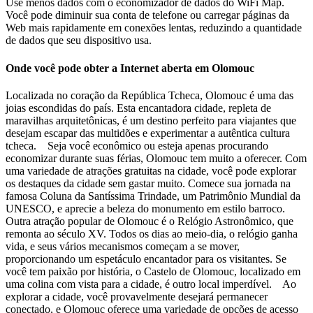
Use menos dados com o economizador de dados do WiFi Map.
Você pode diminuir sua conta de telefone ou carregar páginas da
Web mais rapidamente em conexões lentas, reduzindo a quantidade
de dados que seu dispositivo usa.
Onde você pode obter a Internet aberta em Olomouc
Localizada no coração da República Tcheca, Olomouc é uma das
joias escondidas do país. Esta encantadora cidade, repleta de
maravilhas arquitetônicas, é um destino perfeito para viajantes que
desejam escapar das multidões e experimentar a autêntica cultura
tcheca. Seja você econômico ou esteja apenas procurando
economizar durante suas férias, Olomouc tem muito a oferecer. Com
uma variedade de atrações gratuitas na cidade, você pode explorar
os destaques da cidade sem gastar muito. Comece sua jornada na
famosa Coluna da Santíssima Trindade, um Patrimônio Mundial da
UNESCO, e aprecie a beleza do monumento em estilo barroco.
Outra atração popular de Olomouc é o Relógio Astronômico, que
remonta ao século XV. Todos os dias ao meio-dia, o relógio ganha
vida, e seus vários mecanismos começam a se mover,
proporcionando um espetáculo encantador para os visitantes. Se
você tem paixão por história, o Castelo de Olomouc, localizado em
uma colina com vista para a cidade, é outro local imperdível. Ao
explorar a cidade, você provavelmente desejará permanecer
conectado, e Olomouc oferece uma variedade de opções de acesso