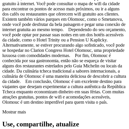
gratuito à internet. Você pode consultar o mapa de wifi da cidade
para encontrar os pontos de acesso mais próximos, ou ir a alguns
dos cafés ou restaurantes que oferecem wifi gratuito aos clientes.
Existem também vários parques em Olomouc, como o Smetanova,
onde você pode desfrutar da bela paisagem e pegar uma conexão de
internet gratuita ao mesmo tempo. Dependendo do seu orçamento,
você pode optar por passar suas noites em um dos hotéis acessíveis
da cidade, como o Hotel Trinity ou a Pension U Kaplicky.
Alternativamente, se estiver procurando algo sofisticado, você pode
se hospedar no Clarion Congress Hotel Olomouc, uma propriedade
luxuosa com comodidades modernas. Por fim, Olomouc é
conhecida por sua gastronomia, então não se esqueça de visitar
alguns dos restaurantes estrelados pelo Guia Michelin ou locais da
cidade. Da culinária tcheca tradicional a sabores internacionais, a
culinária de Olomouc é uma maneira deliciosa de descobrir a cultura
da cidade. Em conclusão, Olomouc é um excelente destino para
viajantes que desejam experimentar a cultura autêntica da República
Tcheca enquanto economizam dinheiro em suas férias. Com muitas
atrações gratuitas, pontos de wifi e acomodações acessíveis,
Olomouc é um destino imperdível para quem visita o país.
Mostrar mais
Use, compartilhe, atualize